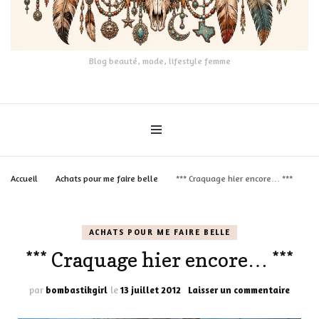
Blog beauté, mode, lifestyle femme
Accueil
Achats pour me faire belle
*** Craquage hier encore… ***
ACHATS POUR ME FAIRE BELLE
*** Craquage hier encore… ***
sur
par
bombastikgirl
le
13 juillet 2012
Laisser un commentaire
***
Craqu