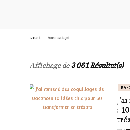
LES ONGL
LES PAR
Accueil
bombastikgirl
LES CHE
MAKE-UP
Affichage de
3 061 Résultat(s)
LA VIE P
ACCESSOI
DAN
PRATIQU
J’a
: 1
tré
par
bom