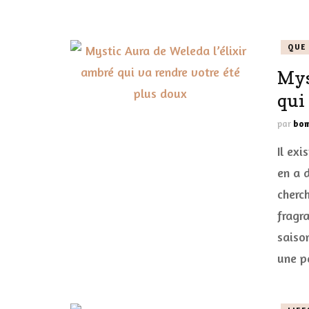
QUE 
Mys
qui
par
bom
Il exi
en a 
cherc
fragr
saiso
une p