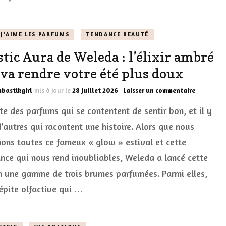
mon
ultime
liberté
J'AIME LES PARFUMS
TENDANCE BEAUTÉ
tic Aura de Weleda : l’élixir ambré
 va rendre votre été plus doux
sur
bastikgirl
mis à jour le
28 juillet 2026
Laisser un commentaire
Mystic
ste des parfums qui se contentent de sentir bon, et il y
Aura
de
d’autres qui racontent une histoire. Alors que nous
Weleda
hons toutes ce fameux « glow » estival et cette
:
l’élixir
ance qui nous rend inoubliables, Weleda a lancé cette
ambré
qui
n une gamme de trois brumes parfumées. Parmi elles,
va
épite olfactive qui …
rendre
votre
été
plus