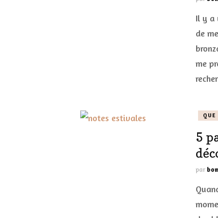
Il y 
de me
bronz
me pro
reche
QUE 
5 p
déc
par
bom
Quand 
momen