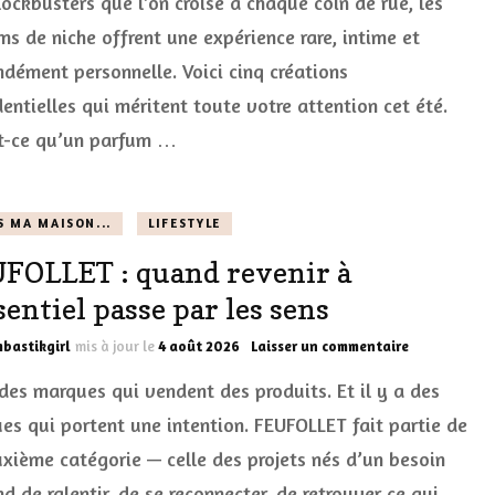
lockbusters que l’on croise à chaque coin de rue, les
à
ms de niche offrent une expérience rare, intime et
découvrir
absolument
ndément personnelle. Voici cinq créations
cet
entielles qui méritent toute votre attention cet été.
été
t-ce qu’un parfum …
S MA MAISON...
LIFESTYLE
FOLLET : quand revenir à
sentiel passe par les sens
sur
bastikgirl
mis à jour le
4 août 2026
Laisser un commentaire
FEUFOLLET
 des marques qui vendent des produits. Et il y a des
:
quand
es qui portent une intention. FEUFOLLET fait partie de
revenir
uxième catégorie — celle des projets nés d’un besoin
à
l’essentiel
d de ralentir, de se reconnecter, de retrouver ce qui