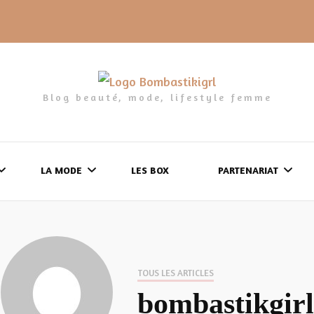
Blog beauté, mode, lifestyle femme
LA MODE
LES BOX
PARTENARIAT
LES FRINGUES
FORMULAIRE DE 
LES CHAUSSURES
POLITIQUE DE
TOUS LES ARTICLES
LES GELS-DOUCHE
bombastikgirl
CONFIDENTIALITÉ
MES LOOKS