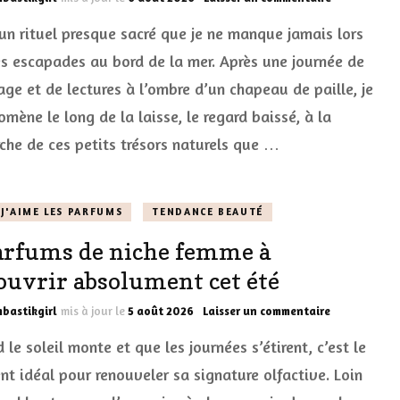
J’ai
a un rituel presque sacré que je ne manque jamais lors
ramené
des
s escapades au bord de la mer. Après une journée de
coquillages
age et de lectures à l’ombre d’un chapeau de paille, je
de
vacances
mène le long de la laisse, le regard baissé, à la
:
10
rche de ces petits trésors naturels que …
idées
chic
pour
les
J'AIME LES PARFUMS
TENDANCE BEAUTÉ
transformer
arfums de niche femme à
en
trésors
ouvrir absolument cet été
sur
bastikgirl
mis à jour le
5 août 2026
Laisser un commentaire
5
le soleil monte et que les journées s’étirent, c’est le
parfums
de
t idéal pour renouveler sa signature olfactive. Loin
niche
femme