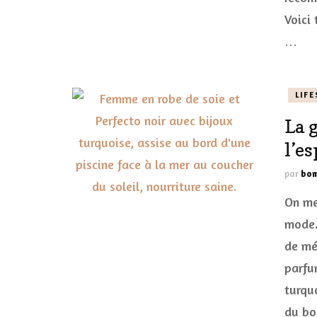
Voici 
…
LIFE
La 
l’e
par
bom
On me
mode.
de mé
parfum
turquo
du bo