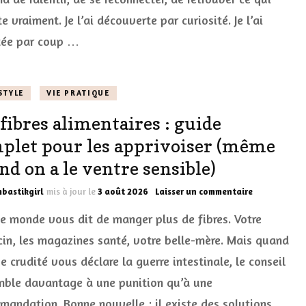
passe
par
 vraiment. Je l’ai découverte par curiosité. Je l’ai
les
ée par coup …
sens
STYLE
VIE PRATIQUE
 fibres alimentaires : guide
plet pour les apprivoiser (même
nd on a le ventre sensible)
sur
bastikgirl
mis à jour le
3 août 2026
Laisser un commentaire
Les
le monde vous dit de manger plus de fibres. Votre
fibres
alimentaires
in, les magazines santé, votre belle-mère. Mais quand
:
 crudité vous déclare la guerre intestinale, le conseil
guide
complet
mble davantage à une punition qu’à une
pour
les
mandation. Bonne nouvelle : il existe des solutions.