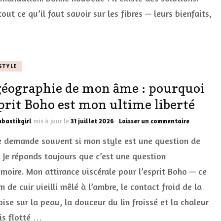
apprivoiser
tout ce qu’il faut savoir sur les fibres — leurs bienfaits,
(même
quand
on
a
le
ventre
STYLE
sensible)
géographie de mon âme : pourquoi
sprit Boho est mon ultime liberté
sur
bastikgirl
mis à jour le
31 juillet 2026
Laisser un commentaire
La
 demande souvent si mon style est une question de
géographi
de
 Je réponds toujours que c’est une question
mon
moire. Mon attirance viscérale pour l’esprit Boho — ce
âme
:
 de cuir vieilli mêlé à l’ambre, le contact froid de la
pourquoi
l’esprit
ise sur la peau, la douceur du lin froissé et la chaleur
Boho
is flotté …
est