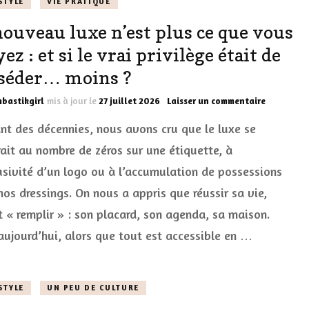
STYLE
VIE PRATIQUE
doux
nouveau luxe n’est plus ce que vous
ez : et si le vrai privilège était de
séder… moins ?
sur
bastikgirl
mis à jour le
27 juillet 2026
Laisser un commentaire
Le
nt des décennies, nous avons cru que le luxe se
nouveau
luxe
ait au nombre de zéros sur une étiquette, à
n’est
lusivité d’un logo ou à l’accumulation de possessions
plus
ce
nos dressings. On nous a appris que réussir sa vie,
que
vous
t « remplir » : son placard, son agenda, sa maison.
croyez
aujourd’hui, alors que tout est accessible en …
:
et
si
le
STYLE
UN PEU DE CULTURE
vrai
privilège