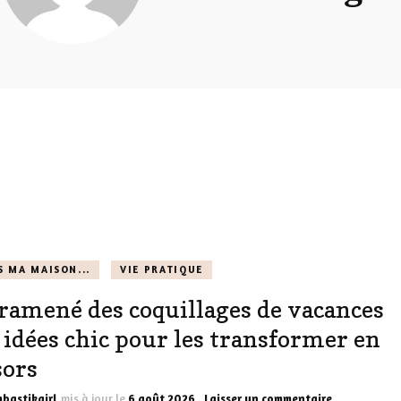
LES DÉOS
ES
LES ACCESSOIRES
FUMS
LA LINGERIE
VEUX
LUS SIMPLE…
RES BIEN
S MA MAISON...
VIE PRATIQUE
ES
i ramené des coquillages de vacances
0 idées chic pour les transformer en
sors
sur
bastikgirl
mis à jour le
6 août 2026
Laisser un commentaire