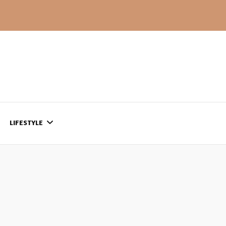
LIFESTYLE
CONTACT
CE QUI SE PASSE
AILLEURS…
CULTURE
SÉRIES