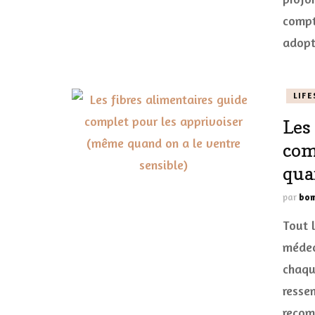
compte
adopt
LIFE
Les
com
qua
par
bom
Tout 
médec
chaque
resse
recom