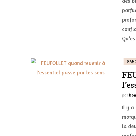
des b
parfu
profo
confid
Qu’es
DAN
FEU
l’es
par
bom
Il y a
marqu
la de
profon