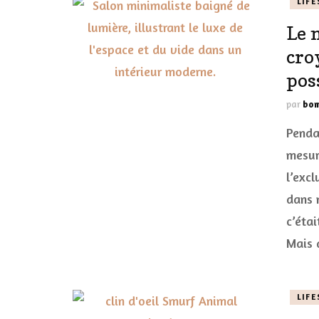
LIFE
Le 
croy
pos
par
bom
Penda
mesur
l’exc
dans 
c’étai
Mais 
LIFE