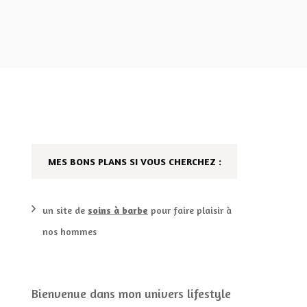
DÉCO MAISON
FILMS
LES VINS
PLAYLIST
DIY ET CUISINE
SUCRERIES ET AUTRES
MARIAGE
PETITS PLATS…
LES CALENDRIERS DE
MES BONS PLANS SI VOUS CHERCHEZ :
L’AVENT
un site de
soins à barbe
pour faire plaisir à
VIE PRATIQUE
nos hommes
CONCOURS
JEUX CONCOURS OUVERT
Bienvenue dans mon univers lifestyle