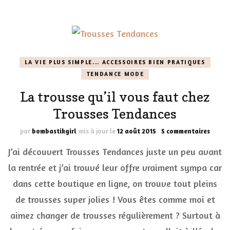
LA VIE PLUS SIMPLE... ACCESSOIRES BIEN PRATIQUES
TENDANCE MODE
La trousse qu’il vous faut chez
Trousses Tendances
sur
par
bombastikgirl
mis à jour le
12 août 2015
5 commentaires
La
J’ai découvert Trousses Tendances juste un peu avant
trouss
qu’il
la rentrée et j’ai trouvé leur offre vraiment sympa car
vous
dans cette boutique en ligne, on trouve tout pleins
faut
chez
de trousses super jolies ! Vous êtes comme moi et
Trouss
Tenda
aimez changer de trousses régulièrement ? Surtout à