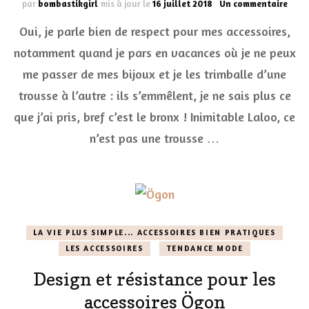
sur
par
bombastikgirl
mis à jour le
16 juillet 2018
Un commentaire
Inimi
Oui, je parle bien de respect pour mes accessoires,
Laloo
la
notamment quand je pars en vacances où je ne peux
poch
me passer de mes bijoux et je les trimballe d’une
qui
respe
trousse à l’autre : ils s’emmêlent, je ne sais plus ce
mes
acces
que j’ai pris, bref c’est le bronx ! Inimitable Laloo, ce
!
n’est pas une trousse …
LA VIE PLUS SIMPLE... ACCESSOIRES BIEN PRATIQUES
LES ACCESSOIRES
TENDANCE MODE
Design et résistance pour les
accessoires Ögon