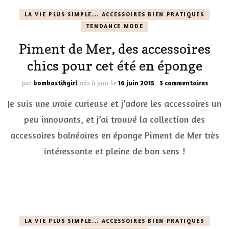
LA VIE PLUS SIMPLE... ACCESSOIRES BIEN PRATIQUES
TENDANCE MODE
Piment de Mer, des accessoires
chics pour cet été en éponge
sur
par
bombastikgirl
mis à jour le
16 juin 2015
3 commentaires
Pimen
Je suis une vraie curieuse et j’adore les accessoires un
de
Mer,
peu innovants, et j’ai trouvé la collection des
des
accessoires balnéaires en éponge Piment de Mer très
access
chics
intéressante et pleine de bon sens !
pour
cet
été
en
épong
LA VIE PLUS SIMPLE... ACCESSOIRES BIEN PRATIQUES