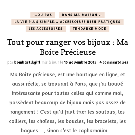
...OU PAS
DANS MA MAISON...
LA VIE PLUS SIMPLE... ACCESSOIRES BIEN PRATIQUES
LES ACCESSOIRES
TENDANCE MODE
Tout pour ranger vos bijoux : Ma
Boite Précieuse
sur
par
bombastikgirl
mis à jour le
15 novembre 2015
4 commentaires
Tou
Ma Boite précieuse, est une boutique en ligne, et
pou
ran
aussi réelle, se trouvant à Paris, que j’ai trouvé
vos
intéressante pour toutes celles qui comme moi,
bij
:
possèdent beaucoup de bijoux mais pas assez de
Ma
Boi
rangement ! C’est qu’il faut trier les sautoirs, les
Pré
colliers, les chaînes, les boucles, les bracelets, les
bagues…, sinon c’est le capharnaüm …