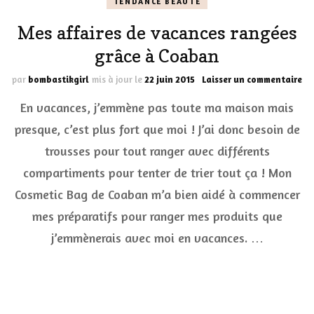
TENDANCE BEAUTÉ
Mes affaires de vacances rangées
grâce à Coaban
su
par
bombastikgirl
mis à jour le
22 juin 2015
Laisser un commentaire
Me
En vacances, j’emmène pas toute ma maison mais
af
de
presque, c’est plus fort que moi ! J’ai donc besoin de
va
trousses pour tout ranger avec différents
ra
gr
compartiments pour tenter de trier tout ça ! Mon
à
Co
Cosmetic Bag de Coaban m’a bien aidé à commencer
mes préparatifs pour ranger mes produits que
j’emmènerais avec moi en vacances. …