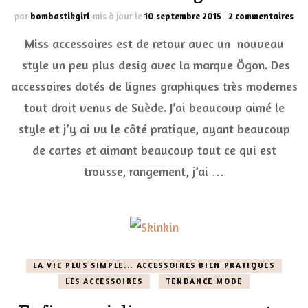
sur
par
bombastikgirl
mis à jour le
10 septembre 2015
2 commentaires
Des
Miss accessoires est de retour avec un nouveau
et
rés
style un peu plus desig avec la marque Ögon. Des
pou
accessoires dotés de lignes graphiques très modernes
les
acc
tout droit venus de Suède. J’ai beaucoup aimé le
Ög
style et j’y ai vu le côté pratique, ayant beaucoup
de cartes et aimant beaucoup tout ce qui est
trousse, rangement, j’ai …
LA VIE PLUS SIMPLE... ACCESSOIRES BIEN PRATIQUES
LES ACCESSOIRES
TENDANCE MODE