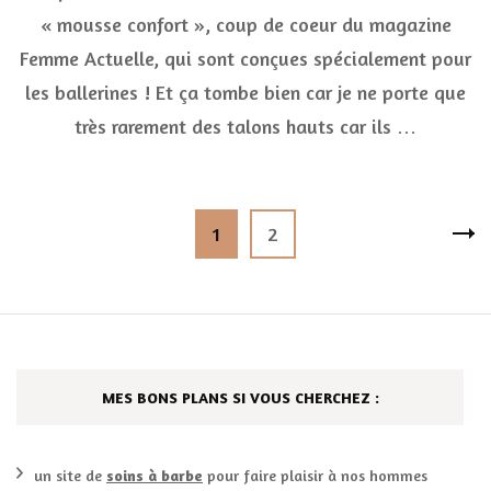
Tro
« mousse confort », coup de coeur du magazine
:
« m
Femme Actuelle, qui sont conçues spécialement pour
con
les ballerines ! Et ça tombe bien car je ne porte que
et
« an
très rarement des talons hauts car ils …
cho
Pagination
Page
Page
1
2
des
publications
MES BONS PLANS SI VOUS CHERCHEZ :
un site de
soins à barbe
pour faire plaisir à nos hommes