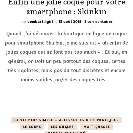
Enfin une jolie coque pour votre
smartphone : Skinkin
sur
par
bombastikgirl
le
18 août 2015
2 commentaires
Enfin
Quand j’ai découvert la boutique en ligne de coque
une
jolie
pour smartphone Skinkin, je me suis dit « ah enfin de
coque
jolies coques qui ne font pas too much » ! Et oui, en
pour
votre
général, on voit un peu partout des coques, certes
smartphon
:
très rigolotes, mais pas du tout discrètes et encore
Skinkin
moins solides, ou/et des coques très …
LA VIE PLUS SIMPLE... ACCESSOIRES BIEN PRATIQUES
LE CORPS
LES ONGLES
MA TIGNASSE