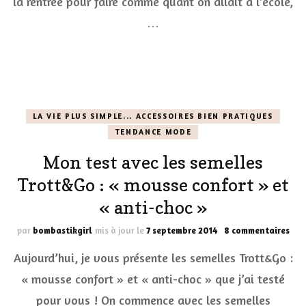
la rentrée pour faire comme quant on allait à l’école,
…
LA VIE PLUS SIMPLE... ACCESSOIRES BIEN PRATIQUES
TENDANCE MODE
Mon test avec les semelles
Trott&Go : « mousse confort » et
« anti-choc »
sur
par
bombastikgirl
mis à jour le
7 septembre 2014
8 commentaires
Mo
Aujourd’hui, je vous présente les semelles Trott&Go :
test
ave
« mousse confort » et « anti-choc » que j’ai testé
les
pour vous ! On commence avec les semelles
sem