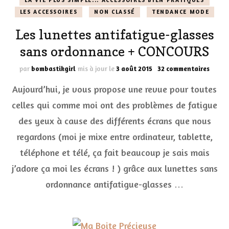
LA VIE PLUS SIMPLE... ACCESSOIRES BIEN PRATIQUES
LES ACCESSOIRES
NON CLASSÉ
TENDANCE MODE
Les lunettes antifatigue-glasses
sans ordonnance + CONCOURS
sur
par
bombastikgirl
mis à jour le
3 août 2015
32 commentaires
Les
Aujourd’hui, je vous propose une revue pour toutes
lunet
antif
celles qui comme moi ont des problèmes de fatigue
glass
des yeux à cause des différents écrans que nous
sans
ordon
regardons (moi je mixe entre ordinateur, tablette,
+
CONC
téléphone et télé, ça fait beaucoup je sais mais
j’adore ça moi les écrans ! ) grâce aux lunettes sans
ordonnance antifatigue-glasses …