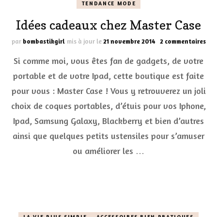
TENDANCE MODE
Idées cadeaux chez Master Case
sur
par
bombastikgirl
mis à jour le
21 novembre 2014
2 commentaires
Idé
Si comme moi, vous êtes fan de gadgets, de votre
cad
che
portable et de votre Ipad, cette boutique est faite
Mas
pour vous : Master Case ! Vous y retrouverez un joli
Cas
choix de coques portables, d’étuis pour vos Iphone,
Ipad, Samsung Galaxy, Blackberry et bien d’autres
ainsi que quelques petits ustensiles pour s’amuser
ou améliorer les …