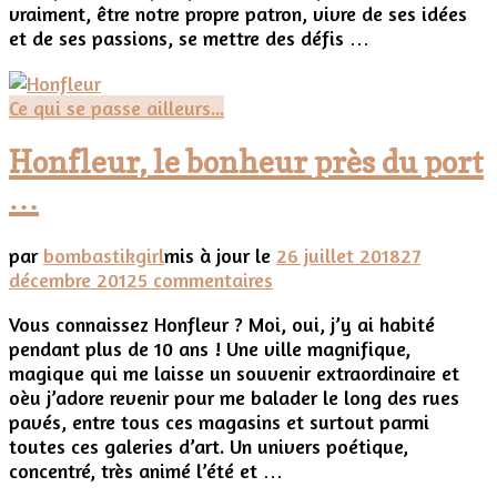
vraiment, être notre propre patron, vivre de ses idées
restaurateurs
et de ses passions, se mettre des défis …
et
commerçants
indépendants
Ce qui se passe ailleurs...
(article
sponsorisé)
Honfleur, le bonheur près du port
…
par
bombastikgirl
mis à jour le
26 juillet 2018
27
sur
décembre 2012
5 commentaires
Honfleur,
Vous connaissez Honfleur ? Moi, oui, j’y ai habité
le
pendant plus de 10 ans ! Une ville magnifique,
bonheur
magique qui me laisse un souvenir extraordinaire et
près
oèu j’adore revenir pour me balader le long des rues
du
pavés, entre tous ces magasins et surtout parmi
port
toutes ces galeries d’art. Un univers poétique,
…
concentré, très animé l’été et …