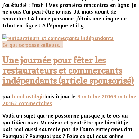
j’ai étudié : Fresh ! Mes premières rencontres en ligne Je
avec
ne vous l’ai peut-être jamais dit mais avant de
l’application
rencontrer LA bonne personne, j’étais une dingue de
Fresh
tchat en ligne ! A l’époque et il y …
Ce qui se passe ailleurs...
Une journée pour fêter les
restaurateurs et commerçants
indépendants (article sponsorisé)
par
bombastikgirl
mis à jour le
3 octobre 2016
3 octobre
sur
2016
2 commentaires
Une
Voilà un sujet qui me passionne puisque je le vis au
journée
quotidien avec Monsieur et peut-être que bientôt je
pour
vais moi aussi sauter le pas de l’auto entrepreneuriat.
fêter
Pourquoi ? Pourquoi pas ? Faire ce qui nous anime
les