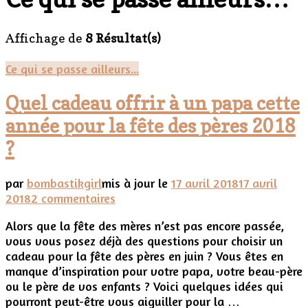
Affichage de
8 Résultat(s)
Ce qui se passe ailleurs...
Quel cadeau offrir à un papa cette
année pour la fête des pères 2018
?
par
bombastikgirl
mis à jour le
17 avril 2018
17 avril
sur
2018
2 commentaires
Quel
Alors que la fête des mères n’est pas encore passée,
cadeau
vous vous posez déjà des questions pour choisir un
offrir
cadeau pour la fête des pères en juin ? Vous êtes en
à
manque d’inspiration pour votre papa, votre beau-père
un
ou le père de vos enfants ? Voici quelques idées qui
papa
pourront peut-être vous aiguiller pour la …
cette