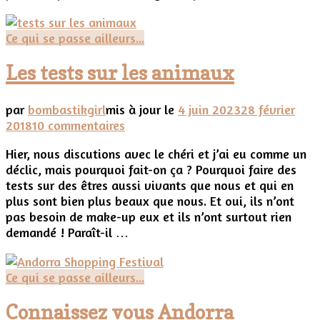
année
pour
Ce qui se passe ailleurs...
la
fête
Les tests sur les animaux
des
pères
2018
par
bombastikgirl
mis à jour le
4 juin 2023
28 février
?
sur
2018
10 commentaires
Les
Hier, nous discutions avec le chéri et j’ai eu comme un
tests
déclic, mais pourquoi fait-on ça ? Pourquoi faire des
sur
tests sur des êtres aussi vivants que nous et qui en
les
plus sont bien plus beaux que nous. Et oui, ils n’ont
animaux
pas besoin de make-up eux et ils n’ont surtout rien
demandé ! Paraît-il …
Ce qui se passe ailleurs...
Connaissez vous Andorra