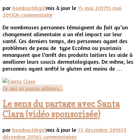
par
bombastikgirl
mis à jour le
15 mai 2017
15 mai
sur
2017
Un commentaire
Comment
De nombreuses personnes témoignent du fait qu’un
manger
changement alimentaire a un réel impact sur leur
Végane
santé. Ces derniers temps, des personnes ayant des
pour
problèmes de peau de type Eczéma ou psoriasis
être
remarquent que l’arrêt des produits laitiers les aide à
en
améliorer leurs soucis dermatologiques. De même, les
bonne
personnes ayant arrêté le gluten ont moins de …
santé
Ce qui se passe ailleurs...
Le sens du partage avec Santa
Clara (vidéo sponsorisée)
par
bombastikgirl
mis à jour le
13 décembre 2016
13
sur
décembre 2016
5 commentaires