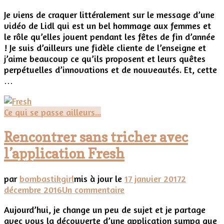
Le
Je viens de craquer littéralement sur le message d’une
sens
vidéo de Lidl qui est un bel hommage aux femmes et
du
le rôle qu’elles jouent pendant les fêtes de fin d’année
partage
! Je suis d’ailleurs une fidèle cliente de l’enseigne et
avec
j’aime beaucoup ce qu’ils proposent et leurs quêtes
Santa
perpétuelles d’innovations et de nouveautés. Et, cette
Clara
…
(vidéo
sponsorisée)
Ce qui se passe ailleurs...
Rencontrer sans tricher avec
l’application Fresh
par
bombastikgirl
mis à jour le
17 janvier 2017
2
sur
décembre 2016
Un commentaire
Rencontrer
Aujourd’hui, je change un peu de sujet et je partage
sans
avec vous la découverte d’une application sympa que
tricher