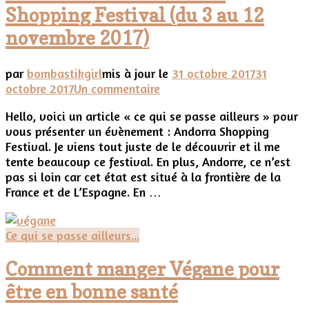
Shopping Festival (du 3 au 12
novembre 2017)
par
bombastikgirl
mis à jour le
31 octobre 2017
31
sur
octobre 2017
Un commentaire
Connaissez
Hello, voici un article « ce qui se passe ailleurs » pour
vous
vous présenter un évènement : Andorra Shopping
Andorra
Festival. Je viens tout juste de le découvrir et il me
Shopping
tente beaucoup ce festival. En plus, Andorre, ce n’est
Festival
pas si loin car cet état est situé à la frontière de la
(du
France et de L’Espagne. En …
3
au
12
Ce qui se passe ailleurs...
novembre
2017)
Comment manger Végane pour
être en bonne santé