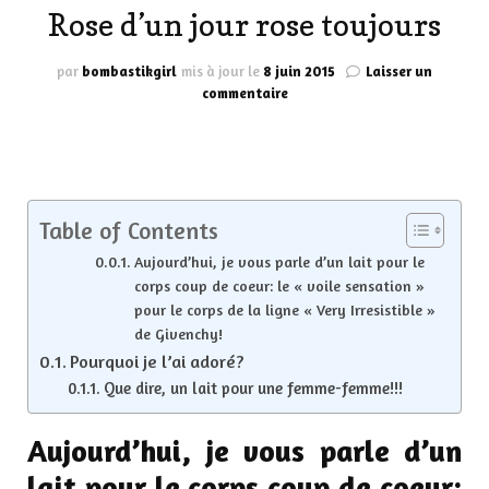
Rose d’un jour rose toujours
par
bombastikgirl
mis à jour le
8 juin 2015
Laisser un
sur
commentaire
Rose
d’un
jour
rose
toujours
Table of Contents
Aujourd’hui, je vous parle d’un lait pour le
corps coup de coeur: le « voile sensation »
pour le corps de la ligne « Very Irresistible »
de Givenchy!
Pourquoi je l’ai adoré?
Que dire, un lait pour une femme-femme!!!
Aujourd’hui, je vous parle d’un
lait pour le corps coup de coeur: