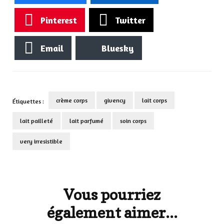
Pinterest
Twitter
Email
Bluesky
crème corps
givency
lait corps
Étiquettes :
lait pailleté
lait parfumé
soin corps
very irresistible
Navigation
d'article
Vous pourriez
également aimer...