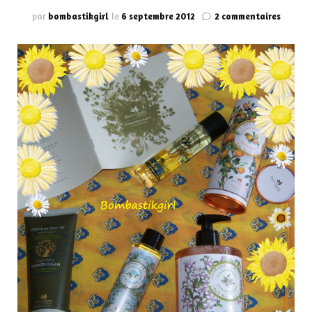
sur
par
bombastikgirl
le
6 septembre 2012
2 commentaires
***
Ma
salle
de
bain,
c’est
la
prove
***