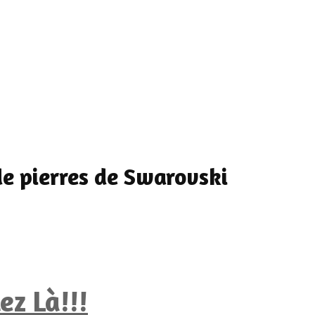
de pierres de Swarovski
z Là!!!