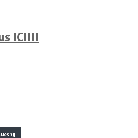
s ICI!!!
luesky