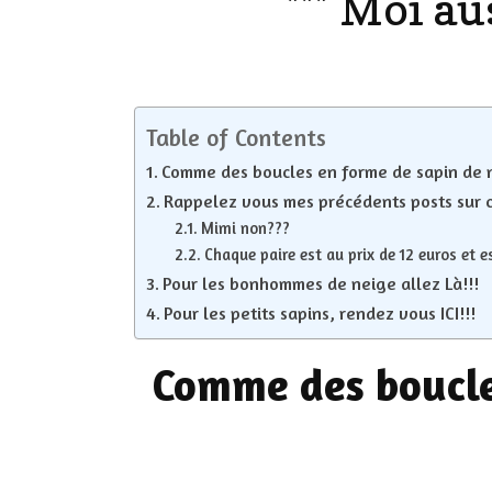
*** Moi au
LES ONGL
LES PAR
Table of Contents
LES CHE
Comme des boucles en forme de sapin de 
Rappelez vous mes précédents posts sur c
MAKE-UP
Mimi non???
Chaque paire est au prix de 12 euros et e
LA VIE P
Pour les bonhommes de neige allez Là!!!
ACCESSOI
Pour les petits sapins, rendez vous ICI!!!
PRATIQU
Comme des boucle