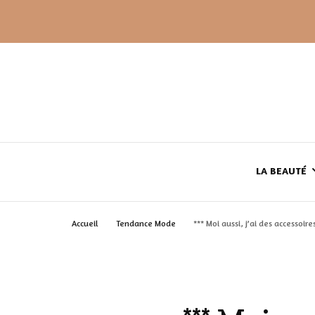
LA BEAUTÉ
Accueil
Tendance Mode
*** Moi aussi, j’ai des accessoire
LE TEINT
LE CORPS
HAUL