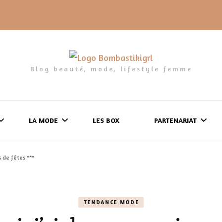
Blog beauté, mode, lifestyle femme
LA MODE
LES BOX
PARTENARIAT
s de fêtes ***
LES FRINGUES
FORMULAIRE DE 
LES CHAUSSURES
POLITIQUE DE
TENDANCE MODE
LES GELS-DOUCHE
CONFIDENTIALITÉ
MES LOOKS