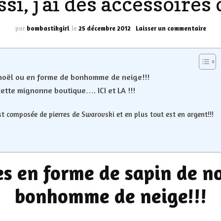
ssi, j’ai des accessoires d
LES DÉOS
ES
LES ACCESSOIRES
sur
par
bombastikgirl
le
25 décembre 2012
Laisser un commentaire
***
FUMS
LA LINGERIE
Moi
aussi
j’ai
VEUX
noël ou en forme de bonhomme de neige!!!
des
acces
ette mignonne boutique…. ICI et LA !!!
de
fête
st composée de pierres de Swarovski et en plus tout est en argent!!!
***
LUS SIMPLE…
RES BIEN
ES
s en forme de sapin de no
bonhomme de neige!!!