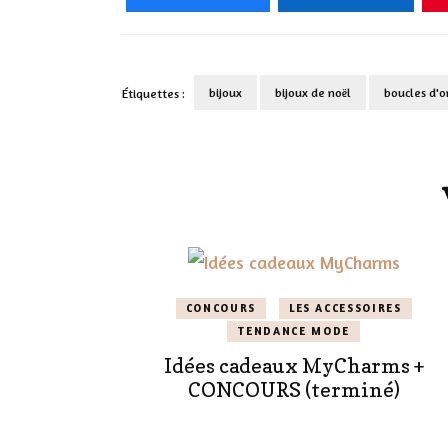
bijoux
bijoux de noël
boucles d'o
Étiquettes :
Navigation
d'article
CONCOURS
LES ACCESSOIRES
TENDANCE MODE
Idées cadeaux MyCharms +
CONCOURS (terminé)