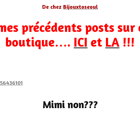
De chez
Bijouxtoseoul
mes précédents posts sur
boutique….
ICI
et
LA
!!!
Mimi non???