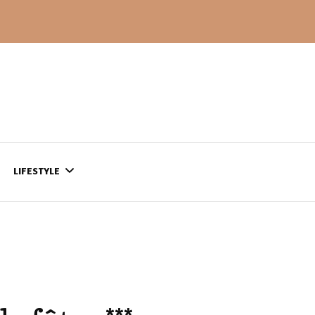
LIFESTYLE
CONTACT
CE QUI SE PASSE
AILLEURS…
CULTURE
SÉRIES