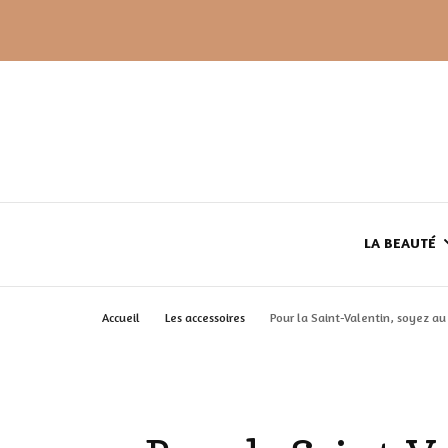
LA BEAUTÉ
Accueil
Les accessoires
Pour la Saint-Valentin, soyez au
LE TEINT
LE CORPS
HAUL