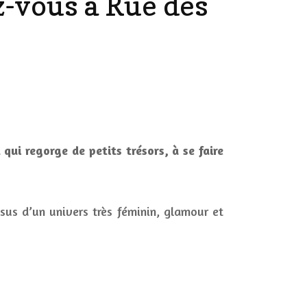
z-vous à Rue des
DÉCO MAISON
FILMS
LES VINS
PLAYLIST
DIY ET CUISINE
SUCRERIES ET AUTRES
MARIAGE
PETITS PLATS…
in,
qui regorge de petits trésors, à se faire
LES CALENDRIERS DE
-
L’AVENT
ssus d’un univers très féminin, glamour et
VIE PRATIQUE
es
CONCOURS
JEUX CONCOURS OUVERT