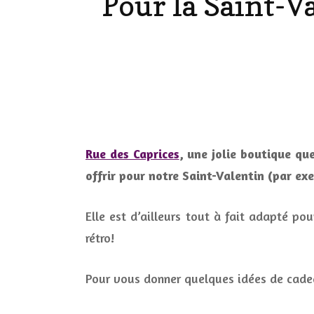
Pour la Saint-V
LES ONGL
LES PAR
LES CHE
MAKE-UP
Rue des Caprices
, une jolie boutique qu
offrir pour notre Saint-Valentin (par ex
LA VIE P
ACCESSOI
Elle est d’ailleurs tout à fait adapté po
PRATIQU
rétro!
Pour vous donner quelques idées de cade