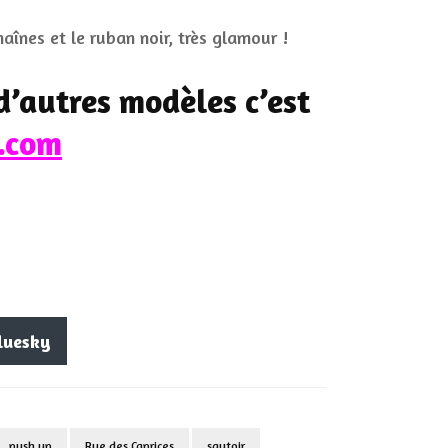
haînes et le ruban noir, très glamour !
d’autres modèles c’est
.com
luesky
push up
Rue des Caprices
sautoir