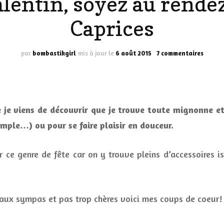
alentin, soyez au rende
LES DÉOS
Caprices
ES
LES ACCESSOIRES
FUMS
LA LINGERIE
sur
par
bombastikgirl
mis à jour le
6 août 2015
7 commentaires
Pour
la
VEUX
Saint-
Valent
soyez
e je viens de découvrir que je trouve toute mignonne et 
au
rendez
emple…) ou pour se faire plaisir en douceur.
LUS SIMPLE…
vous
RES BIEN
à
ur ce genre de fête car on y trouve pleins d’accessoires i
Rue
ES
des
Capric
aux sympas et pas trop chères voici mes coups de coeur!