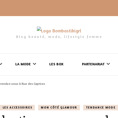
Blog beauté, mode, lifestyle femme
LA MODE
LES BOX
PARTENARIAT
 rendez-vous à Rue des Caprices
LES FRINGUES
FORMULAIRE DE 
LES CHAUSSURES
POLITIQUE DE
LES ACCESSOIRES
MON CÔTÉ GLAMOUR
TENDANCE MODE
LES GELS-DOUCHE
CONFIDENTIALITÉ
MES LOOKS