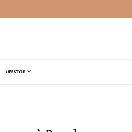
LIFESTYLE
CONTACT
CE QUI SE PASSE
AILLEURS…
CULTURE
SÉRIES