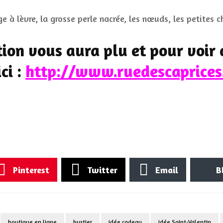
ge à lèvre, la grosse perle nacrée, les nœuds, les petites c
tion vous aura plu et pour voir 
ici :
http://www.ruedescaprices
Pinterest
Twitter
Email
B
boutique en ligne
bustier
idée cadeau
idée Saint-Valentin