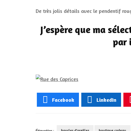
De très jolis détails avec le pendentif rou
J’espère que ma sélec
par 
Facebook
LinkedIn
boucles d'oreilles
boutique cadeau
Étiquettes :