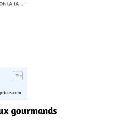
Oh lA lA ..
.-
aprices.com
joux gourmands