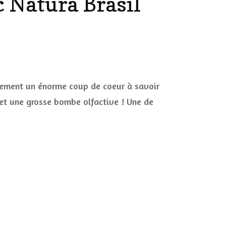
c Natura Brasil
DÉCO MAISON
FILMS
LES VINS
PLAYLIST
DIY ET CUISINE
eur
SUCRERIES ET AUTRES
idement un énorme coup de coeur à savoir
MARIAGE
PETITS PLATS…
 et une grosse bombe olfactive ! Une de
LES CALENDRIERS DE
ra
l
L’AVENT
VIE PRATIQUE
CONCOURS
JEUX CONCOURS OUVERT