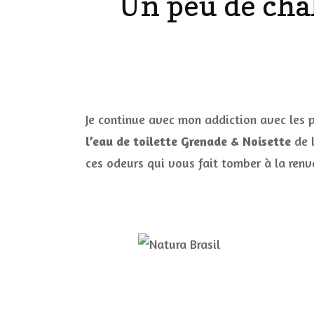
Un peu de chal
LES ONGL
LES PAR
LES CHE
Je continue avec mon addiction avec les 
l’eau de toilette Grenade & Noisette
de 
MAKE-UP
ces odeurs qui vous fait tomber à la renve
LA VIE P
ACCESSOI
PRATIQU