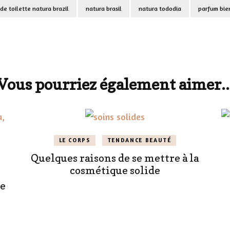
de toilette natura brazil
natura brasil
natura tododia
parfum bie
Vous pourriez également aimer..
LE CORPS
TENDANCE BEAUTÉ
Quelques raisons de se mettre à la
cosmétique solide
de