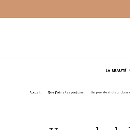
LA BEAUTÉ
Accueil
Que j'aime les parfums
Un peu de chaleur dans c
LE TEINT
LE CORPS
HAUL