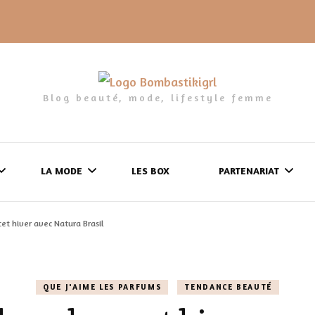
Blog beauté, mode, lifestyle femme
LA MODE
LES BOX
PARTENARIAT
et hiver avec Natura Brasil
LES FRINGUES
FORMULAIRE DE 
LES CHAUSSURES
POLITIQUE DE
QUE J'AIME LES PARFUMS
TENDANCE BEAUTÉ
LES GELS-DOUCHE
CONFIDENTIALITÉ
MES LOOKS