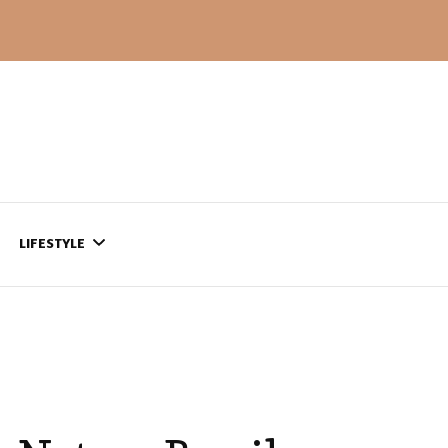
LIFESTYLE
CONTACT
CE QUI SE PASSE
AILLEURS…
CULTURE
SÉRIES