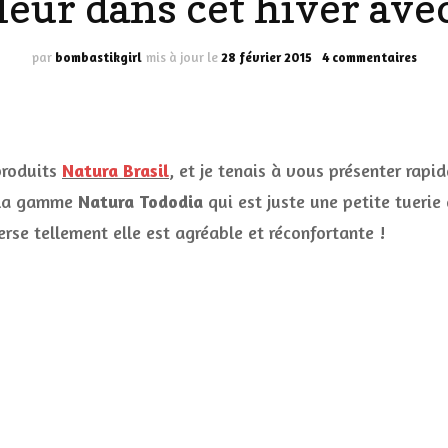
eur dans cet hiver ave
LES DÉOS
ES
LES ACCESSOIRES
sur
par
bombastikgirl
mis à jour le
28 février 2015
4 commentaires
Un
FUMS
LA LINGERIE
peu
de
chal
VEUX
dans
produits
Natura Brasil
, et je tenais à vous présenter rap
cet
hiver
la gamme
Natura Tododia
qui est juste une petite tuerie
avec
rse tellement elle est agréable et réconfortante !
Natu
LUS SIMPLE…
Brasi
RES BIEN
ES