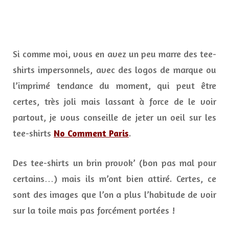
No
Comme
Paris,
des
tee-
Si comme moi, vous en avez un peu marre des tee-
shirts
à
shirts impersonnels, avec des logos de marque ou
part
l’imprimé tendance du moment, qui peut être
certes, très joli mais lassant à force de le voir
partout, je vous conseille de jeter un oeil sur les
tee-shirts
No Comment Paris
.
Des tee-shirts un brin provok’ (bon pas mal pour
certains…) mais ils m’ont bien attiré. Certes, ce
sont des images que l’on a plus l’habitude de voir
sur la toile mais pas forcément portées !