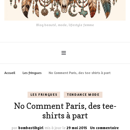
Blog beauté, mode, lifestyle femme
Accueil
Les fringues
No Comment Paris, des tee-shirts à part
LES FRINGUES
TENDANCE MODE
No Comment Paris, des tee-
shirts à part
sur
par
bombastikgirl
mis à jour le
29 mai 2015
Un commentaire