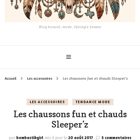
Blog beauté, mode, lifestyle femme
Accueil
Les accessoires
Les chaussons fun et chauds Sleeper’z
LES ACCESSOIRES
TENDANCE MODE
Les chaussons fun et chauds
Sleeper’z
sur
par
bombastikgirl
mis à jour le
20 août 2017
5 commentaires