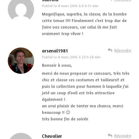
Publié le
8 mars 2016 à 0 h 57 min
Magnifique, superbe, la classe, de la bombe
cette tenue !!!! Finalement c’est trop dur de
faire vos concours, car celui là me fait
vraiment trop rêver !
arsenal1981
Répondre
Publié le
8 mars 2016 à 23 h 58 min
Bonsoir à vous,
merci de nous proposer ce concours, très très
chic et classe ces costumes et tailleurs!! et
puis la collection pour homme à laquelle j’ai
jeté un coup d’oeil est très attractive
également !
un vrai plaisir de tenter ma chance, merci
beaucoup !! 😉
très bonne fin de soirée
Chevalier
Répondre