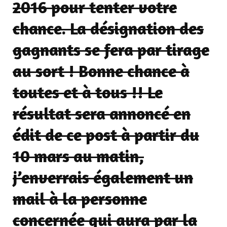
2016 pour tenter votre
chance. La désignation des
gagnants se fera par tirage
au sort ! Bonne chance à
toutes et à tous !! Le
résultat sera annoncé en
édit de ce post
à partir du
10 mars
au matin
,
j’enverrais également un
mail à la personne
concernée qui aura par la