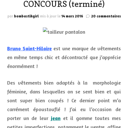
CONCOURS (terminé)
sur
par
bombastikgirl
mis à jour le
14 mars 2016
20 commentaires
Le
tail
pan
idéa
vu
Bruno Saint-Hilaire
est une marque de vêtements
par
Bru
en même temps chic et décontracté que j’apprécie
Sain
énormément !
Hila
+
CON
Des vêtements bien adaptés à la morphologie
(ter
féminine, dans lesquelles on se sent bien et qui
sont super bien coupés ! Ce dernier point m’a
carrément époustouflé ! J’ai eu l’occasion de
porter un de leur
jean
et il gomme toutes mes
petites imperfections, notamment le ventre, affine