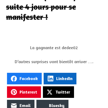
suite 4 jours pour se
manifester !
La gagnante est dedee02
D’autres surprises vont bientôt arriver ….
Facebook
LinkedIn
Pinterest
Twitter
Email
Bluesky