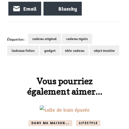
Email
Bluesky
cadeau original
cadeau rigolo
Étiquettes :
Cadeaux Folies
gadget
idée cadeau
objet insolite
Navigation
d'article
Vous pourriez
également aimer...
DANS MA MAISON...
LIFESTYLE