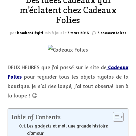
Des idées cadeaux qui
m’éclatent chez Cadeaux
Folies
sur
par
bombastikgirl
mis à jour le
3 mars 2016
3 commentaires
Des
idées
cade
qui
m’écl
DEUX HEURES que j’ai passé sur le site de
Cadeaux
chez
Cade
Folies
pour regarder tous les objets rigolos de la
Folie
boutique. Je n’ai rien loupé, j’ai tout observé ben à
la loupe ! 😉
Table of Contents
Les gadgets et moi, une grande histoire
d’amour