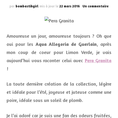
sur
par
bombastikgirl
mis à jour le
22 mars 2016
Un commentaire
Pera
Grani
la
nouve
Aqua
Amoureuse un jour, amoureuse toujours ? Oh que
Alleg
de
oui pour les
Aqua Allegoria de Guerlain
, après
Guerl
mon coup de coeur pour Limon Verde, je vais
aujourd’hui vous raconter celui avec
Pera Granita
!
La toute dernière création de la collection, légère
et idéale pour l’été, joyeuse et juteuse comme une
poire, idéale sous un soleil de plomb.
Je l’ai adoré car je suis une fan des odeurs fruitées,