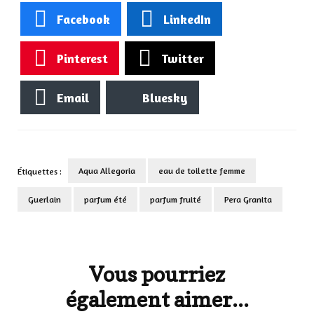
Facebook
LinkedIn
Pinterest
Twitter
Email
Bluesky
Aqua Allegoria
eau de toilette femme
Étiquettes :
Guerlain
parfum été
parfum fruité
Pera Granita
Navigation
d'article
Vous pourriez
également aimer...