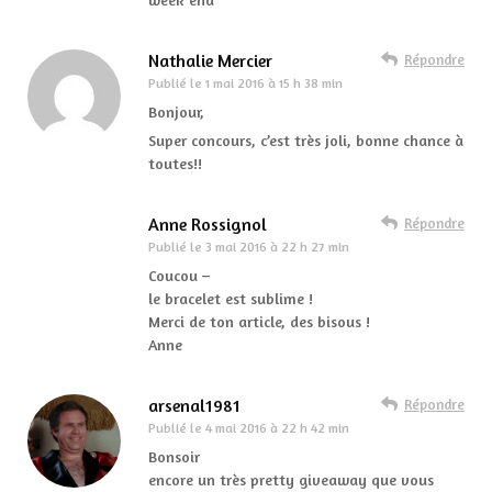
Nathalie Mercier
Répondre
Publié le
1 mai 2016 à 15 h 38 min
Bonjour,
Super concours, c’est très joli, bonne chance à
toutes!!
Anne Rossignol
Répondre
Publié le
3 mai 2016 à 22 h 27 min
Coucou –
le bracelet est sublime !
Merci de ton article, des bisous !
Anne
arsenal1981
Répondre
Publié le
4 mai 2016 à 22 h 42 min
Bonsoir
encore un très pretty giveaway que vous