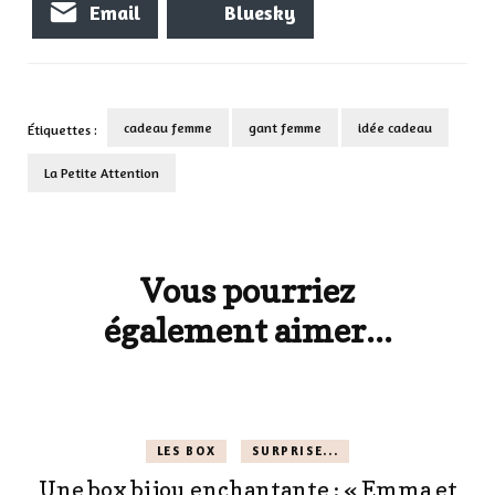
Email
Bluesky
cadeau femme
gant femme
idée cadeau
Étiquettes :
La Petite Attention
Navigation
d'article
Vous pourriez
également aimer...
LES BOX
SURPRISE...
Une box bijou enchantante : « Emma et