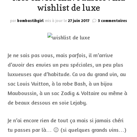
wishlist de luxe
sur
par
bombastikgirl
mis à jour le
27 juin 2017
3 commentaires
Mes
envie
inav
:
ma
Je ne sais pas vous, mais parfois, il m’arrive
wishl
de
d’avoir des envies un peu spéciales, un peu plus
luxe
luxueuses que d’habitude. Ca va du grand vin, au
sac Louis Vuitton, à la robe Bash, à un bijou
Mauboussin, à un sac Zadig & Voltaire ou même à
de beaux dessous en soie Lejaby.
Je n’ai encore rien de tout ça mais si jamais chéri
tu passes par là… 😉 (si quelques grands vins…)