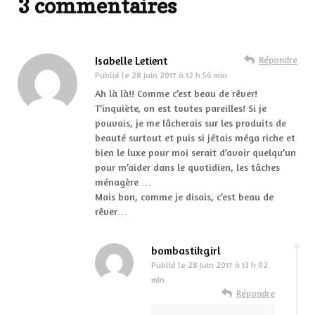
3 commentaires
Isabelle Letient
Répondre
Publié le
28 juin 2017 à 12 h 56 min
Ah là là!! Comme c’est beau de rêver!
T’inquiète, on est toutes pareilles! Si je
pouvais, je me lâcherais sur les produits de
beauté surtout et puis si jétais méga riche et
bien le luxe pour moi serait d’avoir quelqu’un
pour m’aider dans le quotidien, les tâches
ménagère …
Mais bon, comme je disais, c’est beau de
rêver…
bombastikgirl
Publié le
28 juin 2017 à 13 h 02
min
Répondre