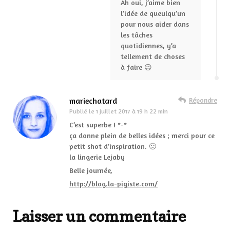
Ah oui, j’aime bien
l’idée de queulqu’un
pour nous aider dans
les tâches
quotidiennes, y’a
tellement de choses
à faire 😉
mariechatard
Répondre
Publié le
1 juillet 2017 à 19 h 22 min
C’est superbe ! *-*
ça donne plein de belles idées ; merci pour ce
petit shot d’inspiration. 🙂
la lingerie Lejaby
Belle journée,
http://blog.la-pigiste.com/
Laisser un commentaire