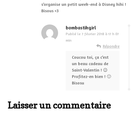
s’organise un petit week-end à Disney hihi !
Bisous <3
bombastikgirl
Publié le
7 février 2018 à 17 h 07
min
Répondre
Coucou toi, ça c’est
un beau cadeau de
Saint-Valentin ! 😉
Profitez-en bien ! 🙂
Bisosu
Laisser un commentaire