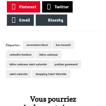
Pinterest
Twitter
Email
Bluesky
accessoires hiver
box beauté
Étiquettes :
corbeille bonbon
idées cadeaux
idées cadeaux saint valentin
parfum gourmand
saint valentin
shopping Saint Valentin
Navigation
d'article
Vous pourriez