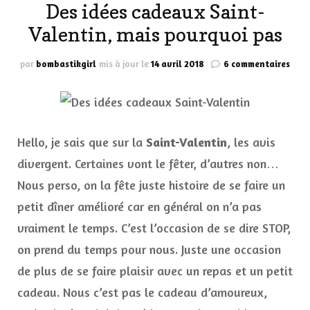
Des idées cadeaux Saint-
Valentin, mais pourquoi pas
sur
par
bombastikgirl
mis à jour le
14 avril 2018
6 commentaires
Des
idée
cade
Sain
Vale
Hello, je sais que sur la
Saint-Valentin
, les avis
mais
pour
divergent. Certaines vont le fêter, d’autres non…
pas
Nous perso, on la fête juste histoire de se faire un
petit dîner amélioré car en général on n’a pas
vraiment le temps. C’est l’occasion de se dire STOP,
on prend du temps pour nous. Juste une occasion
de plus de se faire plaisir avec un repas et un petit
cadeau. Nous c’est pas le cadeau d’amoureux,