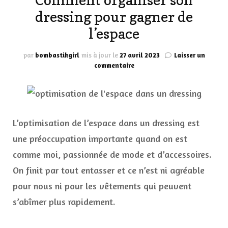
Comment organiser son
dressing pour gagner de
l’espace
par
bombastikgirl
mis à jour le
27 avril 2023
Laisser un
sur
commentaire
Comment
organiser
son
dressing
pour
L’optimisation de l’espace dans un dressing est
gagner
de
une préoccupation importante quand on est
l’espace
comme moi, passionnée de mode et d’accessoires.
On finit par tout entasser et ce n’est ni agréable
pour nous ni pour les vêtements qui peuvent
s’abîmer plus rapidement.