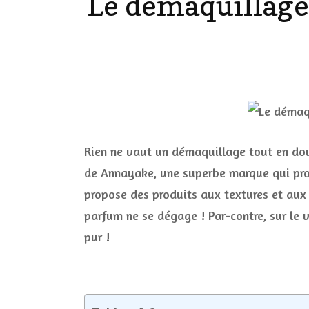
Le démaquillage
LES ONGL
LES PAR
LES CHE
MAKE-UP
Rien ne vaut un démaquillage tout en dou
de Annayake, une superbe marque qui propo
LA VIE P
propose des produits aux textures et aux
ACCESSOI
parfum ne se dégage ! Par-contre, sur le v
PRATIQU
pur !