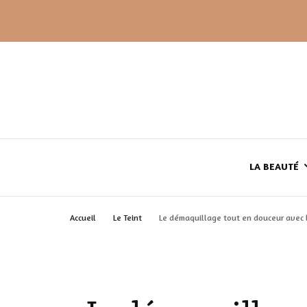
LA BEAUTÉ
Accueil
Le Teint
Le démaquillage tout en douceur avec
LE TEINT
LE CORPS
HAUL