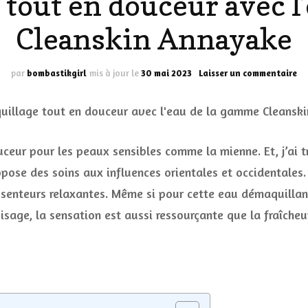
 tout en douceur avec l
LES DÉOS
Cleanskin Annayake
ES
LES ACCESSOIRES
FUMS
LA LINGERIE
su
par
bombastikgirl
mis à jour le
30 mai 2023
Laisser un commentaire
Le
dé
VEUX
to
en
do
ceur pour les peaux sensibles comme la mienne. Et, j’ai 
av
l’
se des soins aux influences orientales et occidentales. J
LUS SIMPLE…
de
 senteurs relaxantes. Même si pour cette eau démaquillan
RES BIEN
la
g
isage, la sensation est aussi ressourçante que la fraîcheur
ES
Cl
An