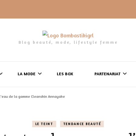
Blog beauté, mode, lifestyle femme
LA MODE
LES BOX
PARTENARIAT
 l’eau de la gamme Cleanskin Annayake
LES FRINGUES
FORMULAIRE DE 
LES CHAUSSURES
POLITIQUE DE
LE TEINT
TENDANCE BEAUTÉ
LES GELS-DOUCHE
CONFIDENTIALITÉ
MES LOOKS