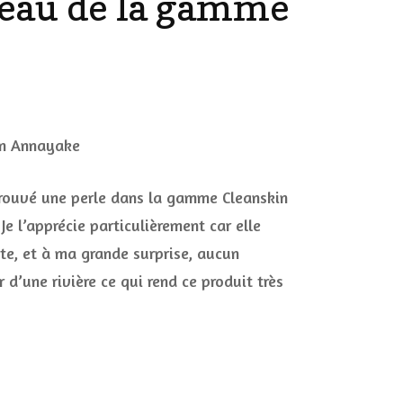
’eau de la gamme
DÉCO MAISON
FILMS
LES VINS
PLAYLIST
r
DIY ET CUISINE
maquillage
SUCRERIES ET AUTRES
ut
MARIAGE
PETITS PLATS…
uceur
trouvé une perle dans la gamme Cleanskin
ec
LES CALENDRIERS DE
eau
e l’apprécie particulièrement car elle
L’AVENT
te, et à ma grande surprise, aucun
amme
 d’une rivière ce qui rend ce produit très
VIE PRATIQUE
eanskin
nayake
CONCOURS
JEUX CONCOURS OUVERT