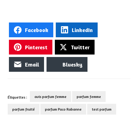
Facebook
LinkedIn
Pinterest
Twitter
Email
Bluesky
avis parfum femme
parfum femme
Étiquettes :
parfum fruité
parfum Paco Rabanne
test parfum
Navigation
d'article