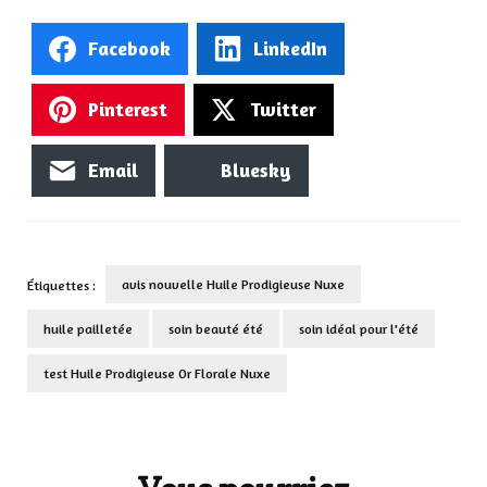
Facebook
LinkedIn
Pinterest
Twitter
Email
Bluesky
avis nouvelle Huile Prodigieuse Nuxe
Étiquettes :
huile pailletée
soin beauté été
soin idéal pour l'été
test Huile Prodigieuse Or Florale Nuxe
Navigation
d'article