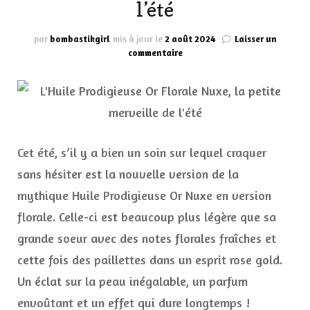
l’été
par
bombastikgirl
mis à jour le
2 août 2024
Laisser un
sur
commentaire
L’Huile
Prodigieuse
Or
Florale
Nuxe,
la
petite
Cet été, s’il y a bien un soin sur lequel craquer
merveille
sans hésiter est la nouvelle version de la
de
l’été
mythique Huile Prodigieuse Or Nuxe en version
florale. Celle-ci est beaucoup plus légère que sa
grande soeur avec des notes florales fraîches et
cette fois des paillettes dans un esprit rose gold.
Un éclat sur la peau inégalable, un parfum
envoûtant et un effet qui dure longtemps !