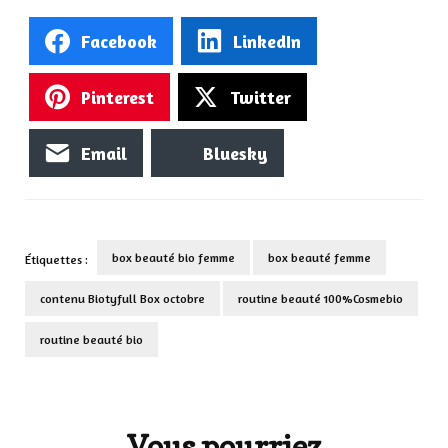
Facebook
LinkedIn
Pinterest
Twitter
Email
Bluesky
box beauté bio femme
box beauté femme
Étiquettes :
contenu Biotyfull Box octobre
routine beauté 100%Cosmebio
routine beauté bio
Navigation
d'article
Vous pourriez