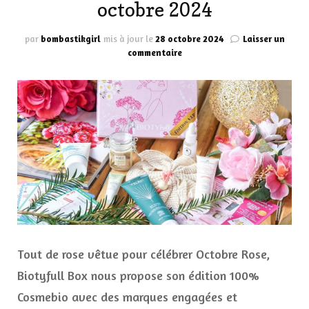
octobre 2024
par
bombastikgirl
mis à jour le
28 octobre 2024
Laisser un
sur
commentaire
La
routine
beauté
100%
Cosmebio
Biotyfull
Box
octobre
2024
Tout de rose vêtue pour célébrer Octobre Rose,
Biotyfull Box nous propose son édition 100%
Cosmebio avec des marques engagées et