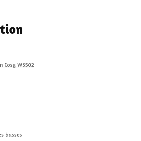
ation
es basses