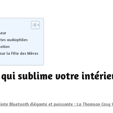
T
C
W
u
c
d
ieur
e
d
ntes audiophiles
p
sation
s
our la Fête des Mères
qui sublime votre intérie