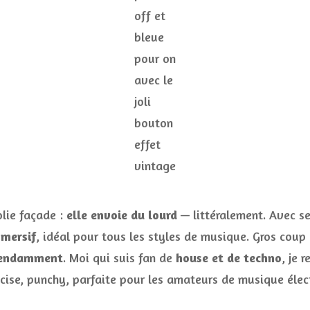
off et
bleue
pour on
avec le
joli
bouton
effet
vintage
olie façade :
elle envoie du lourd
— littéralement. Avec s
mmersif
, idéal pour tous les styles de musique. Gros coup
épendamment
. Moi qui suis fan de
house et de techno
, je 
récise, punchy, parfaite pour les amateurs de musique élec