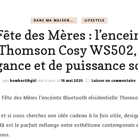
LES CHAUSSURES
POLITIQUE DE
DANS MA MAISON...
LIFESTYLE
LES GELS-DOUCHE
CONFIDENTIALITÉ
ête des Mères : l’ence
MES LOOKS
LES DÉOS
e Thomson Cosy WS502,
ES
LES ACCESSOIRES
gance et de puissance 
FUMS
LA LINGERIE
VEUX
s
par
bombastikgirl
mis à jour le
16 mai 2025
Laisser un commentaire
I
c
F
d
LUS SIMPLE…
M
t si vous cherchez une idée cadeau à la fois utile, design
:
RES BIEN
l
02
est le parfait mélange entre esthétisme contemporain 
ES
B
vous.
r