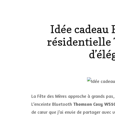
LE CORPS
Idée cadeau F
HAUL
résidentiell
LES ONGL
d’élé
LES PAR
LES CHE
MAKE-UP
LA VIE P
La Fête des Mères approche à grands pas, e
ACCESSOI
L’enceinte Bluetooth
Thomson Cosy WS5
PRATIQU
de cœur que j’ai envie de partager avec 