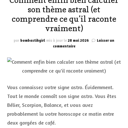
Comment enfin bien calculer
son thème astral (et
comprendre ce qu’il raconte
vraiment)
par
bombastikgirl
mis à jour le
28 mai 2026
Laisser un
sur
commentaire
Comment
enfin
bien
calculer
son
thème
astral
Vous connaissez votre signe astro. Évidemment.
(et
Tout le monde connaît son signe astro. Vous êtes
comprendre
ce
Bélier, Scorpion, Balance, et vous avez
qu’il
probablement lu votre horoscope ce matin entre
raconte
vraiment)
deux gorgées de café.