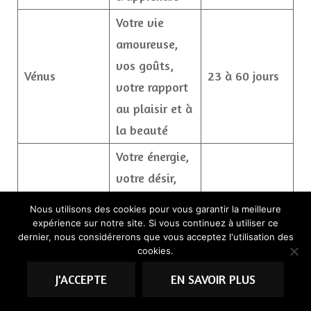
Votre vie
amoureuse,
vos goûts,
Vénus
23 à 60 jours
votre rapport
au plaisir et à
la beauté
Votre énergie,
votre désir,
votre
45 jours
Nous utilisons des cookies pour vous garantir la meilleure
Mars
combativité,
expérience sur notre site. Si vous continuez à utiliser ce
environ
dernier, nous considérerons que vous acceptez l'utilisation des
votre façon
cookies.
d’agir et de
J'ACCEPTE
EN SAVOIR PLUS
vous affirmer