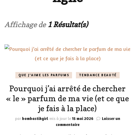
Affichage de
1 Résultat(s)
QUE J'AIME LES PARFUMS
TENDANCE BEAUTÉ
Pourquoi j’ai arrêté de chercher
« le » parfum de ma vie (et ce que
je fais à la place)
par
bombastikgirl
mis à jour le
15 mai 2026
Laisser un
sur
commentaire
Pourquoi