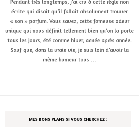
Pendant très longtemps, j’ai cru à cette règle non
j’ai
arrêté
écrite qui disait qu’il fallait absolument trouver
de
« son » parfum. Vous savez, cette fameuse odeur
chercher
« le »
unique qui nous définit tellement bien qu’on la porte
parfum
de
tous les jours, été comme hiver, année après année.
ma
Sauf que, dans la vraie vie, je suis loin d’avoir la
vie
(et
même humeur tous …
ce
que
je
fais
à
la
place)
MES BONS PLANS SI VOUS CHERCHEZ :