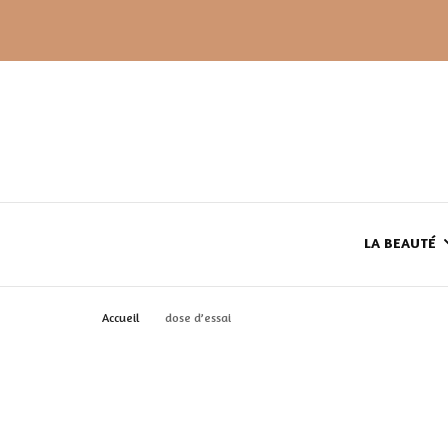
LA BEAUTÉ
Accueil
dose d’essai
LE TEINT
LE CORPS
HAUL