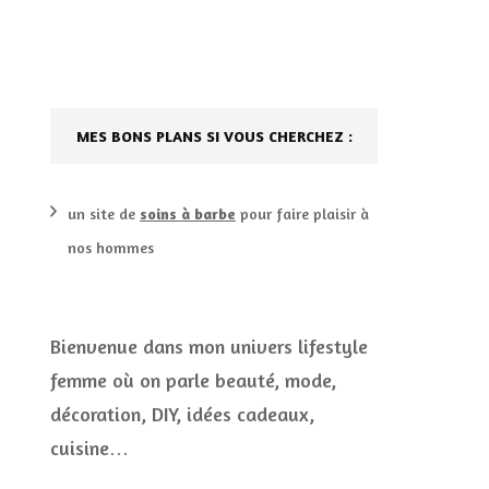
DÉCO MAISON
FILMS
LES VINS
PLAYLIST
MES BONS PLANS SI VOUS CHERCHEZ :
DIY ET CUISINE
SUCRERIES ET AUTRES
MARIAGE
PETITS PLATS…
un site de
soins à barbe
pour faire plaisir à
nos hommes
LES CALENDRIERS DE
L’AVENT
VIE PRATIQUE
Bienvenue dans mon univers lifestyle
femme où on parle beauté, mode,
CONCOURS
décoration, DIY, idées cadeaux,
JEUX CONCOURS OUVERT
cuisine…