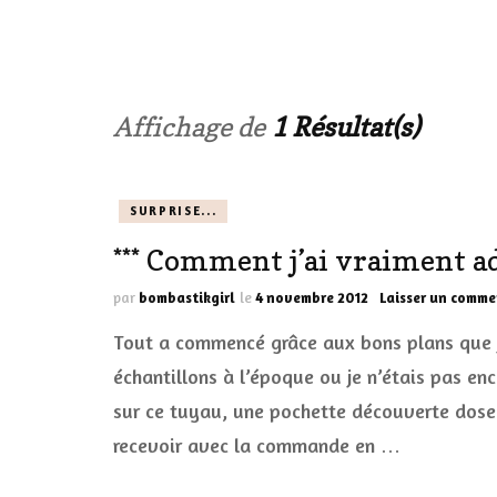
LES ONGL
LES PAR
Affichage de
1 Résultat(s)
LES CHE
SURPRISE...
MAKE-UP
*** Comment j’ai vraiment ad
LA VIE P
par
bombastikgirl
le
4 novembre 2012
Laisser un comme
ACCESSOI
Tout a commencé grâce aux bons plans que je
PRATIQU
échantillons à l’époque ou je n’étais pas en
sur ce tuyau, une pochette découverte dose d
recevoir avec la commande en …