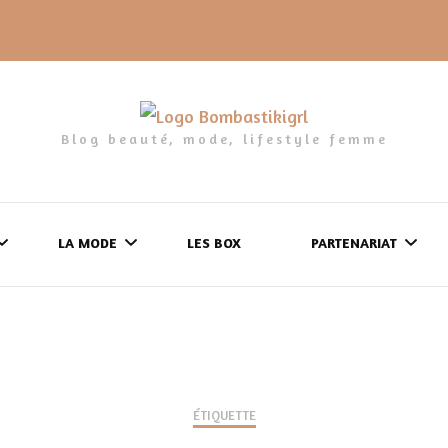
Blog beauté, mode, lifestyle femme
LA MODE
LES BOX
PARTENARIAT
LES FRINGUES
FORMULAIRE DE 
LES CHAUSSURES
POLITIQUE DE
LES GELS-DOUCHE
ÉTIQUETTE
CONFIDENTIALITÉ
MES LOOKS