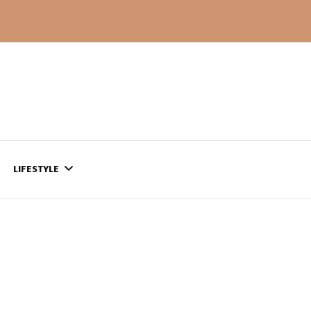
LIFESTYLE
CONTACT
CE QUI SE PASSE
AILLEURS…
CULTURE
SÉRIES