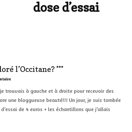
dose d’essai
LES DÉOS
ES
LES ACCESSOIRES
FUMS
LA LINGERIE
VEUX
oré l’Occitane? ***
LUS SIMPLE…
sur
ntaire
RES BIEN
***
 trouvais à gauche et à droite pour recevoir des
Comment
ES
j’ai
core une bloggueuse beauté!!! Un jour, je suis tombée
vraiment
’essai de 4 euros + les échantillons que j’allais
adoré
l’Occitane?
***