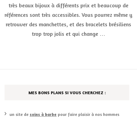
ga
très beaux bijoux à différents prix et beaucoup de
vo
br
références sont très accessibles. Vous pourrez même y
de
retrouver des manchettes, et des bracelets brésiliens
l’
trop trop jolis et qui change …
MES BONS PLANS SI VOUS CHERCHEZ :
un site de
soins à barbe
pour faire plaisir à nos hommes