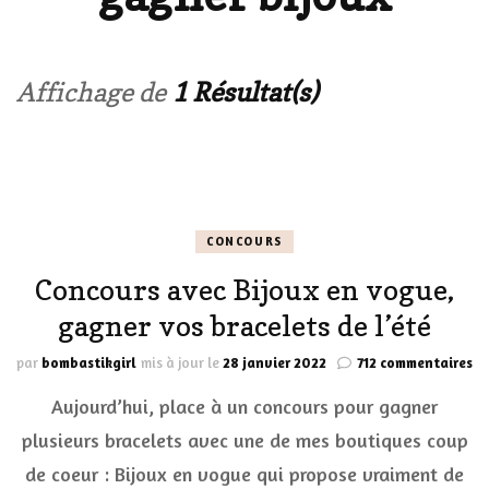
Affichage de
1 Résultat(s)
CONCOURS
Concours avec Bijoux en vogue,
gagner vos bracelets de l’été
su
par
bombastikgirl
mis à jour le
28 janvier 2022
712 commentaires
Co
Aujourd’hui, place à un concours pour gagner
av
Bi
plusieurs bracelets avec une de mes boutiques coup
en
de coeur : Bijoux en vogue qui propose vraiment de
vo