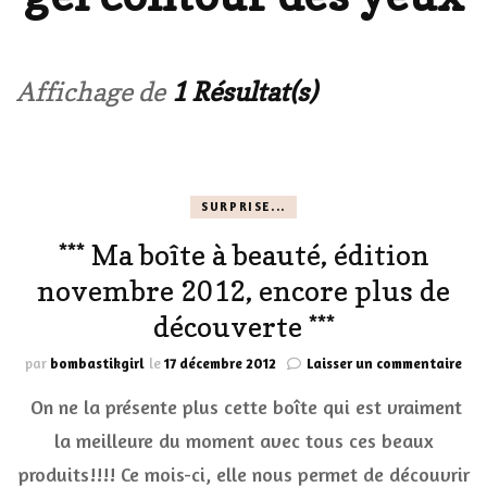
Affichage de
1 Résultat(s)
SURPRISE...
*** Ma boîte à beauté, édition
novembre 2012, encore plus de
découverte ***
sur
par
bombastikgirl
le
17 décembre 2012
Laisser un commentaire
***
On ne la présente plus cette boîte qui est vraiment
Ma
boî
la meilleure du moment avec tous ces beaux
à
produits!!!! Ce mois-ci, elle nous permet de découvrir
bea