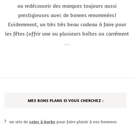
édi
ou redécouvrir des marques toujours aussi
nov
201
prestigieuses avec de bonnes renommées!
enc
Evidemment, un très très beau cadeau à faire pour
plu
de
les fêtes (offrir une ou plusieurs boîtes ou carrément
déc
…
***
MES BONS PLANS SI VOUS CHERCHEZ :
un site de
soins à barbe
pour faire plaisir à nos hommes