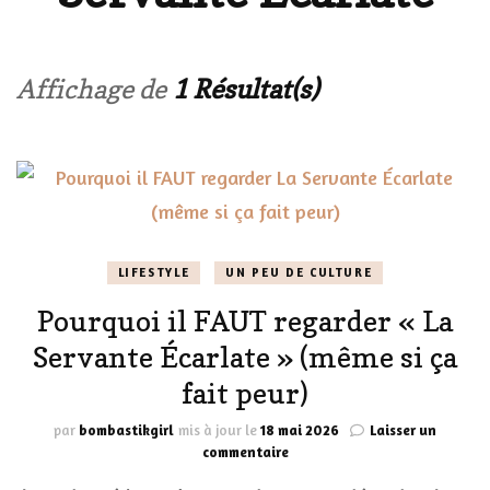
Affichage de
1 Résultat(s)
LIFESTYLE
UN PEU DE CULTURE
Pourquoi il FAUT regarder « La
Servante Écarlate » (même si ça
fait peur)
par
bombastikgirl
mis à jour le
18 mai 2026
Laisser un
sur
commentaire
Pourquoi