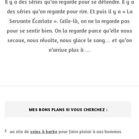
Il y a des séries qu’on regarde pour se détendre. Il y a
il
FAUT
des séries qu’on regarde pour rire. Et puis il y a « La
regarder
Servante Écarlate ». Celle-là, on ne la regarde pas
« La
Servante
pour se sentir bien. On la regarde parce qu’elle nous
Écarlate »
(même
secoue, nous révolte, nous glace le sang… et qu’on
si
n’arrive plus à …
ça
fait
peur)
MES BONS PLANS SI VOUS CHERCHEZ :
un site de
soins à barbe
pour faire plaisir à nos hommes