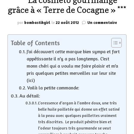
*** La cosméto gourmange
grâce à « Terre de Cocagne » ***
sur
par
bombastikgirl
le
22 août 2012
Un commentaire
***
La
cosméto
Table of Contents
gourman
J’ai découvert cette marque bien sympa et fort
grâce
à
appétissante il n’y a pas longtemps. C’est
« Terre
monn chéri qui a voulu me faire plaisir et m’a
de
pris quelques petites merveilles sur leur site
Cocagne 
(ici)
***
Voilà la petite commande:
Au détail:
L’oressence d’argan à l’ambre doux, une très
belle huile pailletée qui donne un effet satiné
à la peau avec quelques paillettes vraiment
très discrètes. Le produit pénètre bien et
l’odeur toujours très gourmande se veut