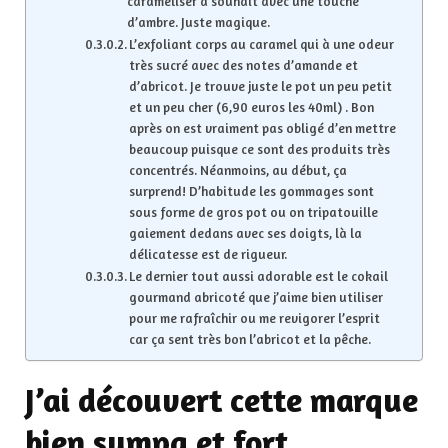
caraméliser à souhait avec une touche
d’ambre. Juste magique.
L’exfoliant corps au caramel qui à une odeur
très sucré avec des notes d’amande et
d’abricot. Je trouve juste le pot un peu petit
et un peu cher (6,90 euros les 40ml) . Bon
après on est vraiment pas obligé d’en mettre
beaucoup puisque ce sont des produits très
concentrés. Néanmoins, au début, ça
surprend! D’habitude les gommages sont
sous forme de gros pot ou on tripatouille
gaiement dedans avec ses doigts, là la
délicatesse est de rigueur.
Le dernier tout aussi adorable est le cokail
gourmand abricoté que j’aime bien utiliser
pour me rafraîchir ou me revigorer l’esprit
car ça sent très bon l’abricot et la pêche.
J’ai découvert cette marque
bien sympa et fort