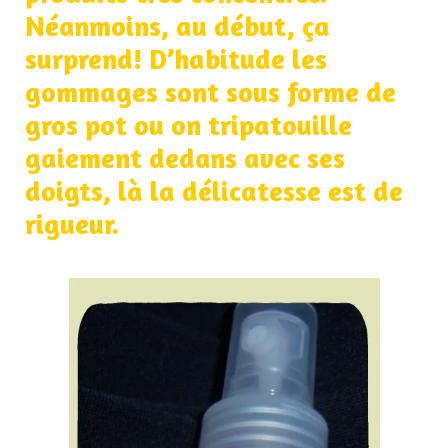
Néanmoins, au début, ça
surprend! D’habitude les
gommages sont sous forme de
gros pot ou on tripatouille
gaiement dedans avec ses
doigts, là la délicatesse est de
rigueur.