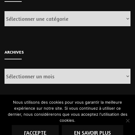
Catégories
ARCHIVES
Archives
Nous utilisons des cookies pour vous garantir la meilleure
expérience sur notre site. Si vous continuez à utiliser ce
dernier, nous considérerons que vous acceptez l'utilisation des
cookies.
© Copyright 2026
. Tous droits réservés.
Fashion Diva | Développé
par
Blossom Themes
.Propulsé par
WordPress
.
J'ACCEPTE
EN SAVOIR PLUS