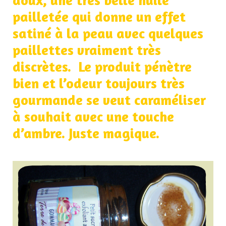
doux, une très belle huile
pailletée qui donne un effet
satiné à la peau avec quelques
paillettes vraiment très
discrètes. Le produit pénètre
bien et l’odeur toujours très
gourmande se veut caraméliser
à souhait avec une touche
d’ambre. Juste magique.