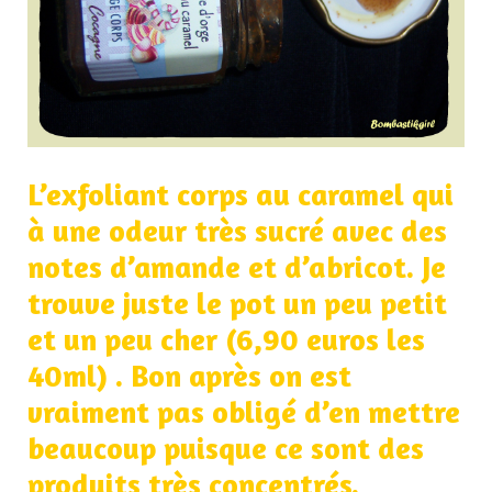
L’exfoliant corps au caramel qui
à une odeur très sucré avec des
notes d’amande et d’abricot. Je
trouve juste le pot un peu petit
et un peu cher (6,90 euros les
40ml) . Bon après on est
vraiment pas obligé d’en mettre
beaucoup puisque ce sont des
produits très concentrés.