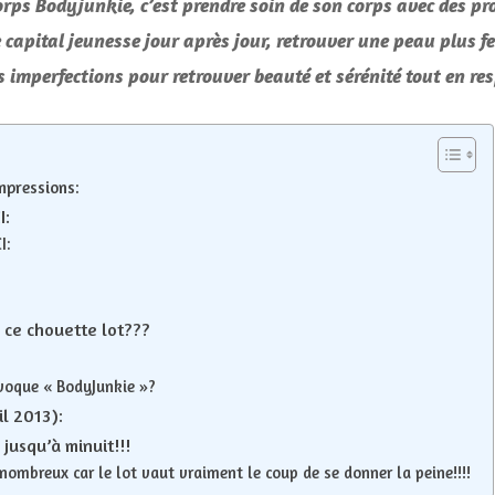
rps Bodyjunkie, c’est prendre soin de son corps avec des produ
concours
inside
 capital jeunesse jour après jour, retrouver une peau plus fe
***
 imperfections pour retrouver beauté et sérénité tout en res
mpressions:
I:
I:
r ce chouette lot???
évoque « BodyJunkie »?
il 2013):
jusqu’à minuit!!!
nombreux car le lot vaut vraiment le coup de se donner la peine!!!!