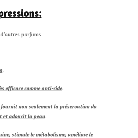
pressions:
n d’autres parfums
.
n
.
rès efficace comme anti-ride
i fournit non seulement la préservation du
.
t et adoucit la peau
uine, stimule le métabolisme, améliore le