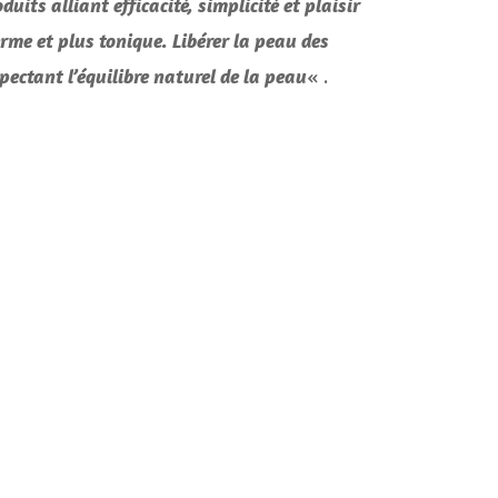
its alliant efficacité, simplicité et plaisir
CONCOURS
rme et plus tonique. Libérer la peau des
JEUX CONCOURS OUVERT
« .
pectant l’équilibre naturel de la peau