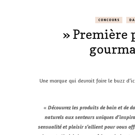
LE CORPS
CONCOURS
DA
» Première p
HAUL
gourman
LES ONGL
LES PAR
LES CHE
Une marque qui devrait faire le buzz d’i
MAKE-UP
«
Découvrez les produits de bain et de 
LA VIE P
naturels aux senteurs uniques d’inspira
ACCESSOI
sensualité et plaisir s’allient pour vous 
PRATIQU