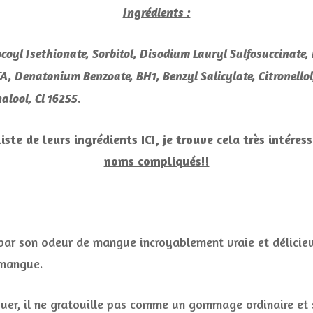
Ingrédients :
oyl Isethionate, Sorbitol, Disodium Lauryl Sulfosuccinate, 
A, Denatonium Benzoate, BH1, Benzyl Salicylate, Citronello
.
alool, Cl 16255
iste de leurs ingrédients ICI, je trouve cela très intére
noms compliqués!!
par son odeur de mangue incroyablement vraie et délicieu
 mangue.
uer, il ne gratouille pas comme un gommage ordinaire et s