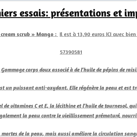
ers essais: présentations et im
t cream scrub » Mango :
Il est à 13,90 euros ICI avec bie
 Gommage corps doux associé à de l’huile de pépins de raisi
 est un puissant anti-oxydant. Elle régénère la peau et est t
de vitamines C et E, la lécithine et l’huile de tournesol, qu
également la peau contre le vieillissement prématuré, nourri
 mortes de la peau, mais aussi améliore la circulation sang