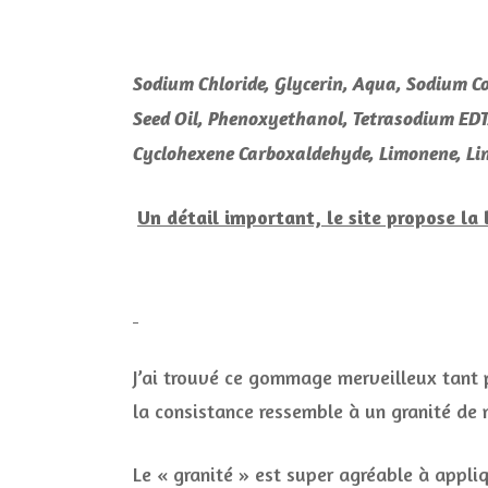
Sodium Chloride, Glycerin, Aqua, Sodium Coc
Seed Oil, Phenoxyethanol, Tetrasodium EDT
Cyclohexene Carboxaldehyde, Limonene, Lin
Un détail important, le site propose la l
J’ai trouvé ce gommage merveilleux tant 
la consistance ressemble à un granité de
Le « granité » est super agréable à appliq