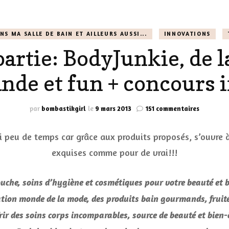
LES CHAUSSURES
POLITIQUE DE
NS MA SALLE DE BAIN ET AILLEURS AUSSI...
INNOVATIONS
LES GELS-DOUCHE
CONFIDENTIALITÉ
artie: BodyJunkie, de 
MES LOOKS
LES DÉOS
de et fun + concours in
ES
LES ACCESSOIRES
FUMS
LA LINGERIE
sur
par
bombastikgirl
le
9 mars 2013
151 commentaires
»
Première
VEUX
ci peu de temps car grâce aux produits proposés, s’ouvre
partie:
BodyJunk
exquises comme pour de vrai!!!
de
la
cosmétiq
douche, soins d’hygiène et cosmétiques pour votre beauté e
LUS SIMPLE…
gourman
tion monde de la mode, des produits bain gourmands, fruité
RES BIEN
et
fun
offrir des soins corps incomparables, source de beauté et bi
ES
+