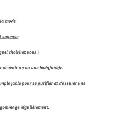
 la mode
.
.
et soyeuse
?
uel choisirez vous
.
ur devenir un ou une bodyjunkie
emplaçable pour se purifier et s’assurer une
le gommage régulièrement.