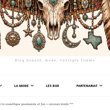
Blog beauté, mode, lifestyle femme
LA MODE
LES BOX
PARTENARIAT
e la cosmétique gourmande et fun + concours inside ***
LES FRINGUES
FORMULAIRE DE 