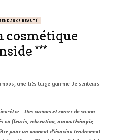
AILLEURS…
TENDANCE BEAUTÉ
CULTURE
la cosmétique
SÉRIES
DÉCO MAISON
side ***
FILMS
LES VINS
PLAYLIST
DIY ET CUISINE
SUCRERIES ET AUTRES
 à nous, une très large gamme de senteurs
MARIAGE
PETITS PLATS…
ie,
LES CALENDRIERS DE
ue
t bien-être…Des savons et cœurs de savon
L’AVENT
de
s ou fleuris, relaxation, aromathérapie,
en-être pour un moment d’évasion tendrement
VIE PRATIQUE