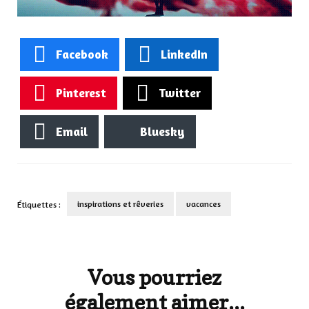
Facebook
LinkedIn
Pinterest
Twitter
Email
Bluesky
inspirations et rêveries
vacances
Étiquettes :
Navigation
d'article
Vous pourriez
également aimer...