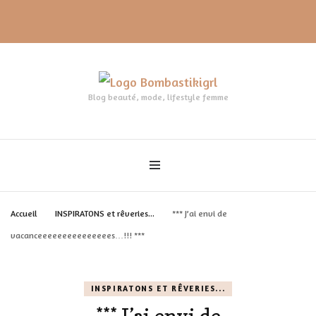
Blog beauté, mode, lifestyle femme
Accueil
INSPIRATONS et rêveries...
*** J’ai envi de
vacanceeeeeeeeeeeeeees…!!! ***
INSPIRATONS ET RÊVERIES...