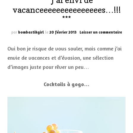
*** J’ai envi de
vacanceeeeeeeeeeeeeees…!!!
***
sur
par
bombastikgirl
le
20 février 2013
Laisser un commentaire
***
J’ai
Oui bon je risque de vous souler, mais comme j’ai
envi
de
envie de vacances et d’évasion, une sélection
vacan
d’images juste pour rêver un peu…
***
Cocktails à gogo…