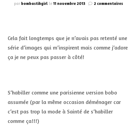
sur
par
bombastikgirl
le
11 novembre 2013
2 commentaires
Inspira
et
envies
#2
Cela fait longtemps que je n’avais pas retenté une
série d’images qui m’inspirent mais comme j’adore
ça je ne peux pas passer à côté!
S’habiller comme une parisienne version bobo
assumée (par la même occasion déménager car
c’est pas trop la mode à Sainté de s’habiller
comme ça!!!)