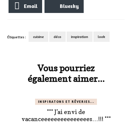
Email
Bluesky
cuisine
déco
inspiration
look
Étiquettes :
Navigation
d'article
Vous pourriez
également aimer...
INSPIRATONS ET RÊVERIES...
*** J’ai envi de
vacanceeeeeeeeeeeeeees…!!! ***