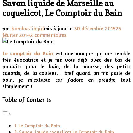
Savon liquide de Marseille au
coquelicot, Le Comptoir du Bain
par
bombastikgirl
mis à jour le
30 décembre 2015
25
sur
février 2014
2 commentaires
Savon
liquide
Le comptoir du Bain
est une marque qui me semble
de
très évocatrice et je me vois déjà avec des tas de
Marseille
produits pour le bain, de la mousse, des petits
au
canards, de la couleur… bref quand on me parle de
coquelicot,
bain, je m’extasie car j’adore en prendre tout
Le
simplement !
Comptoir
du
Table of Contents
Bain
Le Comptoir du Bain
Savon liquide coquelicot Le Comptoir du Bain