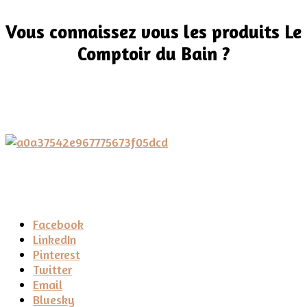
Vous connaissez vous les produits Le
Comptoir du Bain ?
Partager
Facebook
la
LinkedIn
publication
Pinterest
"Savon
Twitter
liquide
Email
de
Bluesky