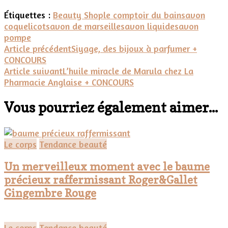
Marseille
Étiquettes :
Beauty Shop
le comptoir du bain
savon
au
coquelicot
savon de marseille
savon liquide
savon
coquelicot,
pompe
Le
Navigation
Article précédent
Siyage, des bijoux à parfumer +
Comptoir
CONCOURS
du
d'article
Article suivant
L’huile miracle de Marula chez La
Bain"
Pharmacie Anglaise + CONCOURS
Vous pourriez également aimer...
Le corps
Tendance beauté
Un merveilleux moment avec le baume
précieux raffermissant Roger&Gallet
Gingembre Rouge
Le corps
Tendance beauté