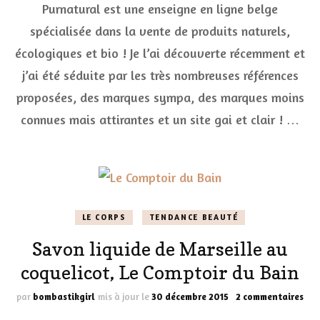
choue
Purnatural est une enseigne en ligne belge
produi
spécialisée dans la vente de produits naturels,
écolo
chez
écologiques et bio ! Je l’ai découverte récemment et
Purna
j’ai été séduite par les très nombreuses références
proposées, des marques sympa, des marques moins
connues mais attirantes et un site gai et clair ! …
LE CORPS
TENDANCE BEAUTÉ
Savon liquide de Marseille au
coquelicot, Le Comptoir du Bain
sur
par
bombastikgirl
mis à jour le
30 décembre 2015
2 commentaires
Sav