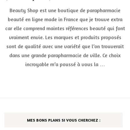
Bea
Beauty Shop est une boutique de parapharmacie
Sho
la
beauté en ligne made in France que je trouve extra
bou
car elle comprend maintes références beauté qui font
de
réf
vraiment envie. Les marques et produits proposés
de
la
sont de qualité avec une variété que l’on trouverait
par
dans une grande parapharmacie de ville. Ce choix
bea
en
incroyable m’a poussé à vous la …
lig
MES BONS PLANS SI VOUS CHERCHEZ :