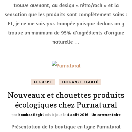
Théop
trouve avenant, au design « rétro/rock » et la
Berth
sensation que les produits sont complètement sains !
Et, je ne me suis pas trompée puisque dedans on y
trouve un minimum de 95% d’ingrédients d’origine
naturelle …
LE CORPS
TENDANCE BEAUTÉ
Nouveaux et chouettes produits
écologiques chez Purnatural
sur
par
bombastikgirl
mis à jour le
4 août 2016
Un commentaire
Nouve
Présentation de la boutique en ligne Purnatural
et