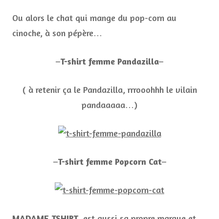
Ou alors le chat qui mange du pop-corn au
cinoche, à son pépère…
–
T-shirt femme Pandazilla
–
( à retenir ça le Pandazilla, rrrooohhh le vilain
pandaaaaa…)
–
T-shirt femme Popcorn Cat
–
MADAME TSHIRT
, est aussi sa propre marque et