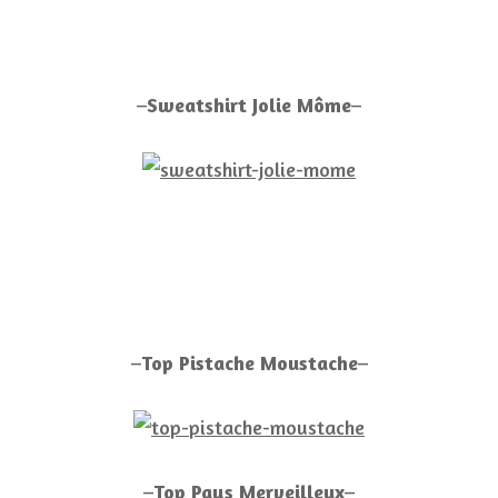
–
Sweatshirt Jolie Môme
–
–
Top Pistache Moustache
–
–
Top Pays Merveilleux
–