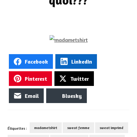
quoi???
Facebook
LinkedIn
Pinterest
Twitter
Email
Bluesky
madametshirt
sweat femme
sweat imprimé
Étiquettes :