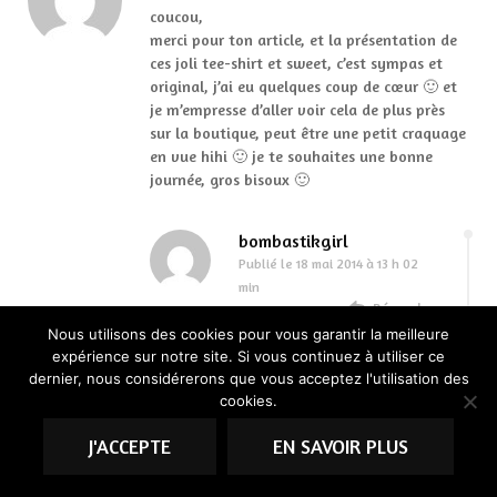
coucou,
merci pour ton article, et la présentation de
ces joli tee-shirt et sweet, c’est sympas et
original, j’ai eu quelques coup de cœur 🙂 et
je m’empresse d’aller voir cela de plus près
sur la boutique, peut être une petit craquage
en vue hihi 🙂 je te souhaites une bonne
journée, gros bisoux 🙂
bombastikgirl
Publié le
18 mai 2014 à 13 h 02
min
Répondre
Nous utilisons des cookies pour vous garantir la meilleure
Moi aussi j’ai des
expérience sur notre site. Si vous continuez à utiliser ce
modèles que
dernier, nous considérerons que vous acceptez l'utilisation des
j’aimerais trop avoir
cookies.
avec le panda…
J'ACCEPTE
EN SAVOIR PLUS