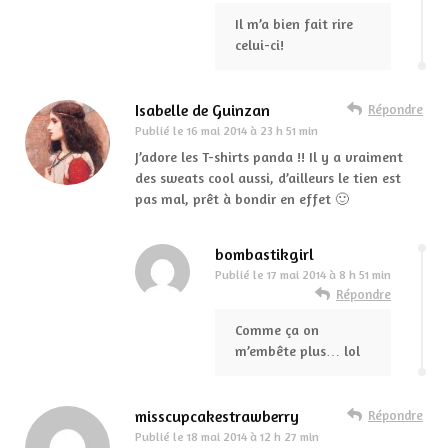
Il m’a bien fait rire
celui-ci!
Isabelle de Guinzan
Répondre
Publié le
16 mai 2014 à 23 h 51 min
J’adore les T-shirts panda !! Il y a vraiment
des sweats cool aussi, d’ailleurs le tien est
pas mal, prêt à bondir en effet 🙂
bombastikgirl
Publié le
17 mai 2014 à 8 h 51 min
Répondre
Comme ça on
m’embête plus… lol
misscupcakestrawberry
Répondre
Publié le
18 mai 2014 à 12 h 27 min