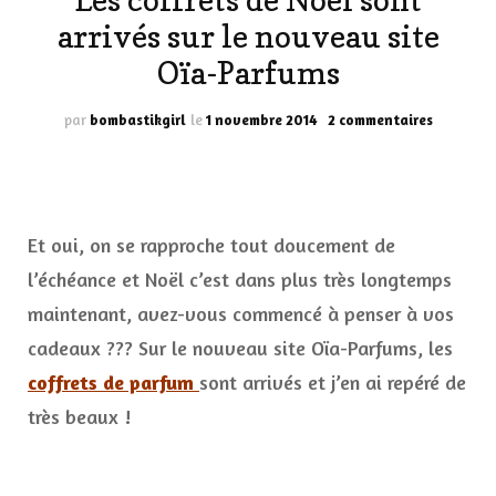
Les coffrets de Noël sont
arrivés sur le nouveau site
Oïa-Parfums
sur
par
bombastikgirl
le
1 novembre 2014
2 commentaires
Les
coffrets
de
Noël
sont
Et oui, on se rapproche tout doucement de
arrivés
sur
l’échéance et Noël c’est dans plus très longtemps
le
maintenant, avez-vous commencé à penser à vos
nouveau
site
cadeaux ??? Sur le nouveau site Oïa-Parfums, les
Oïa-
coffrets de parfum
sont arrivés et j’en ai repéré de
Parfums
très beaux !