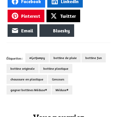
Facebook
LinkedIn
Pinterest
Twitter
Email
Bluesky
#GetJumpy
bottine de pluie
bottine fun
Étiquettes :
bottine originale
bottine plastique
chaussure en plastique
Concours
gagner bottines Méduse®
Méduse®
Navigation
d'article