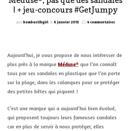
Méduse®, pas que des sandales
! + jeu-concours #GetJumpy
sur
par
bombastikgirl
le
6 janvier 2015
4 commentaires
Méduse®
pas
que
des
sandales
Aujourd’hui, je vous propose de nous intéresser de
!
+
plus près à la marque
Méduse®
que l’on connaît
jeu-
tous par ses sandales en plastique que l’on porte
concours
#GetJum
sur la plage, dans les calanques pour se protéger
des petites bêtes qui piquent !
C’est une marque qui a aujourd’hui bien évolué,
qui proposent toujours leurs fameuses sandales
car en plus de servir à nous protéger, elles