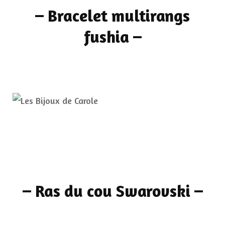
–
Bracelet multirangs
fushia
–
–
Ras du cou Swarovski
–