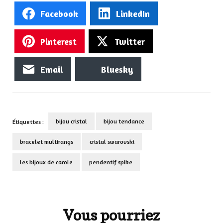
Facebook
LinkedIn
Pinterest
Twitter
Email
Bluesky
bijou cristal
bijou tendance
Étiquettes :
bracelet multirangs
cristal swarovski
les bijoux de carole
pendentif spike
Navigation
d'article
Vous pourriez