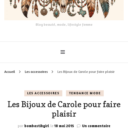
Blog beauté, mode, lifestyle femme
Accueil
Les accessoires
Les Bijoux de Carole pour faire plaisir
LES ACCESSOIRES
TENDANCE MODE
Les Bijoux de Carole pour faire
plaisir
sur
par
bombastikgirl
le
18 mai 2015
Un commentaire