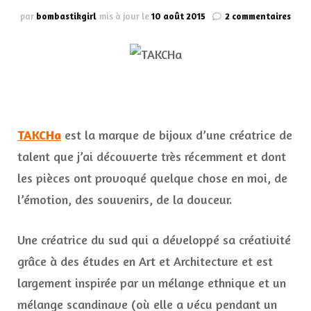
sur
par
bombastikgirl
mis à jour le
10 août 2015
2 commentaires
TAKC
des
bijo
aux
mult
insp
TAKCHa
est la marque de bijoux d’une créatrice de
talent que j’ai découverte très récemment et dont
les pièces ont provoqué quelque chose en moi, de
l’émotion, des souvenirs, de la douceur.
Une créatrice du sud qui a développé sa créativité
grâce à des études en Art et Architecture et est
largement inspirée par un mélange ethnique et un
mélange scandinave (où elle a vécu pendant un