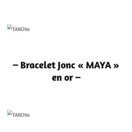
–
Bracelet Jonc « MAYA »
en or
–