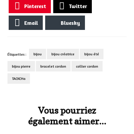
Pinterest
Twitter
Email
Bluesky
bijou
bijou créatrice
bijou été
Étiquettes :
bijou pierre
bracelet cordon
collier cordon
TACKCHa
Navigation
d'article
Vous pourriez
également aimer...