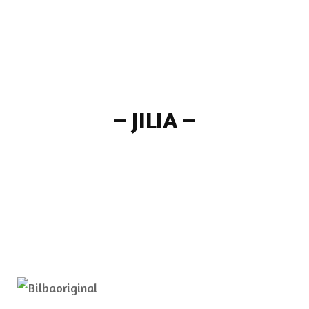
–
JILIA
–