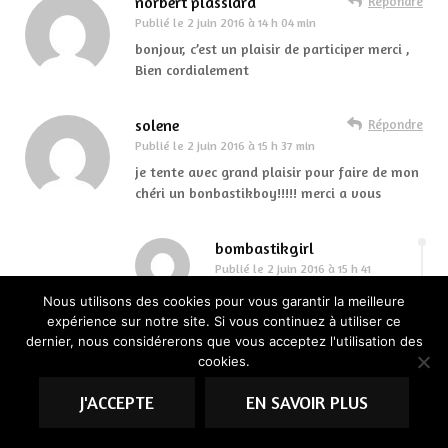
norbert plassiard
Répondre
Publié le
2 juin 2016 à 14 h 04 min
bonjour, c’est un plaisir de participer merci ,
Bien cordialement
solene
Répondre
Publié le
2 juin 2016 à 15 h 37 min
je tente avec grand plaisir pour faire de mon
chéri un bonbastikboy!!!!! merci a vous
bombastikgirl
Publié le
2 juin 2016 à 15 h 41
min
Nous utilisons des cookies pour vous garantir la meilleure
Répondre
expérience sur notre site. Si vous continuez à utiliser ce
dernier, nous considérerons que vous acceptez l'utilisation des
loll !!! 😉 Bon sauf
cookies.
que celui-ci est pour
une femme !
J'ACCEPTE
EN SAVOIR PLUS