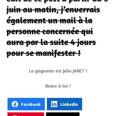
juin au matin, j’enverrais
également un mail à la
personne concernée qui
aura par la suite 4 jours
pour se manifester !
La gagnante est Julie JANET !
Bravo à toi !
Facebook
LinkedIn