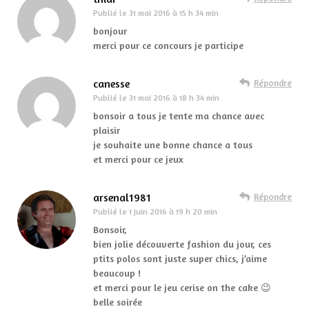
Publié le
31 mai 2016 à 15 h 34 min
bonjour
merci pour ce concours je participe
canesse
Répondre
Publié le
31 mai 2016 à 18 h 34 min
bonsoir a tous je tente ma chance avec
plaisir
je souhaite une bonne chance a tous
et merci pour ce jeux
arsenal1981
Répondre
Publié le
1 juin 2016 à 19 h 20 min
Bonsoir,
bien jolie découverte fashion du jour, ces
ptits polos sont juste super chics, j’aime
beaucoup !
et merci pour le jeu cerise on the cake 😉
belle soirée