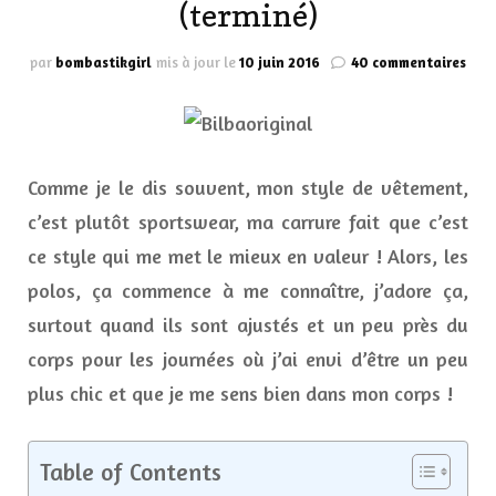
(terminé)
sur
par
bombastikgirl
mis à jour le
10 juin 2016
40 commentaires
CON
:
gag
un
pol
Comme je le dis souvent, mon style de vêtement,
très
clas
c’est plutôt sportswear, ma carrure fait que c’est
Bilb
ce style qui me met le mieux en valeur ! Alors, les
(ter
polos, ça commence à me connaître, j’adore ça,
surtout quand ils sont ajustés et un peu près du
corps pour les journées où j’ai envi d’être un peu
plus chic et que je me sens bien dans mon corps !
Table of Contents