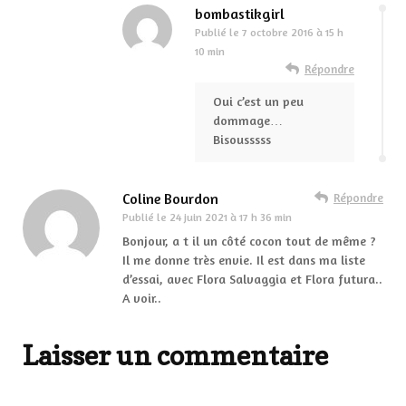
bombastikgirl
Publié le
7 octobre 2016 à 15 h
10 min
Répondre
Oui c’est un peu
dommage…
Bisousssss
Coline Bourdon
Répondre
Publié le
24 juin 2021 à 17 h 36 min
Bonjour, a t il un côté cocon tout de même ?
Il me donne très envie. Il est dans ma liste
d’essai, avec Flora Salvaggia et Flora futura..
A voir..
Laisser un commentaire