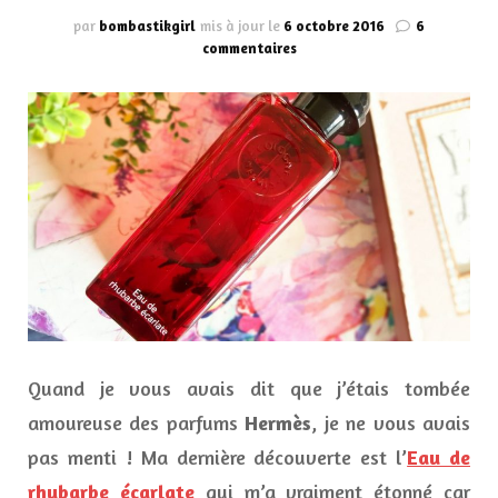
par
bombastikgirl
mis à jour le
6 octobre 2016
6
sur
commentaires
Délicate
Eau
de
rhubarbe
écarlate,
Hermès
Quand je vous avais dit que j’étais tombée
amoureuse des parfums
Hermès
, je ne vous avais
pas menti ! Ma dernière découverte est l’
Eau de
rhubarbe écarlate
qui m’a vraiment étonné car