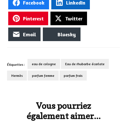
Facebook
LinkedIn
Pinterest
Twitter
Email
Bluesky
eau de cologne
Eau de rhubarbe écarlate
Étiquettes :
Hermès
parfum femme
parfum frais
Navigation
d'article
Vous pourriez
également aimer...