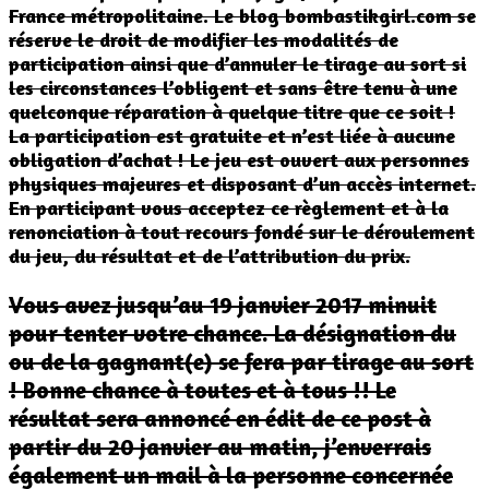
France métropolitaine. Le blog bombastikgirl.com se
réserve le droit de modifier les modalités de
participation ainsi que d’annuler le tirage au sort si
les circonstances l’obligent et sans être tenu à une
quelconque réparation à quelque titre que ce soit !
La participation est gratuite et n’est liée à aucune
obligation d’achat ! Le jeu est ouvert aux personnes
physiques majeures et disposant d’un accès internet.
En participant vous acceptez ce règlement et à la
renonciation à tout recours fondé sur le déroulement
du jeu, du résultat et de l’attribution du prix.
Vous avez jusqu’au 19 janvier 2017 minuit
pour tenter votre chance. La désignation du
ou de la gagnant(e) se fera par tirage au sort
! Bonne chance à toutes et à tous !! Le
résultat sera annoncé en édit de ce post à
partir du 20 janvier au matin, j’enverrais
également un mail à la personne concernée