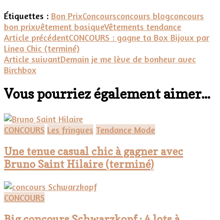
Étiquettes :
Bon Prix
Concours
concours blog
concours
bon prix
vêtement basique
Vêtements tendance
Navigation
Article précédent
CONCOURS : gagne ta Box Bijoux par
Linea Chic (terminé)
d'article
Article suivant
Demain je me lève de bonheur avec
Birchbox
Vous pourriez également aimer...
CONCOURS
Les fringues
Tendance Mode
Une tenue casual chic à gagner avec
Bruno Saint Hilaire (terminé)
CONCOURS
Big concours Schwarzkopf : 4 lots à