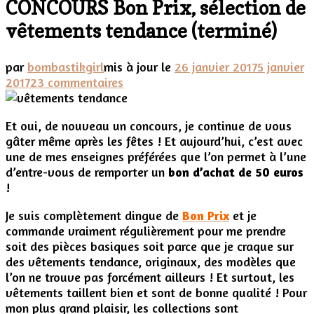
CONCOURS Bon Prix, sélection de
vêtements tendance (terminé)
par
bombastikgirl
mis à jour le
26 janvier 2017
5 janvier
sur
2017
23 commentaires
CONCOURS
Bon
Et oui, de nouveau un concours, je continue de vous
Prix,
gâter même après les fêtes ! Et aujourd’hui, c’est avec
sélection
une de mes enseignes préférées que l’on permet à l’une
de
d’entre-vous de remporter un
bon d’achat de 50 euros
vêtements
!
tendance
(terminé)
Je suis complètement dingue de
Bon Prix
et je
commande vraiment régulièrement pour me prendre
soit des pièces basiques soit parce que je craque sur
des vêtements tendance, originaux, des modèles que
l’on ne trouve pas forcément ailleurs ! Et surtout, les
vêtements taillent bien et sont de bonne qualité ! Pour
mon plus grand plaisir, les collections sont