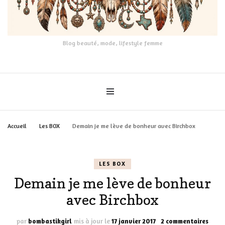
Blog beauté, mode, lifestyle femme
Accueil
Les BOX
Demain je me lève de bonheur avec Birchbox
LES BOX
Demain je me lève de bonheur
avec Birchbox
sur
par
bombastikgirl
mis à jour le
17 janvier 2017
2 commentaires