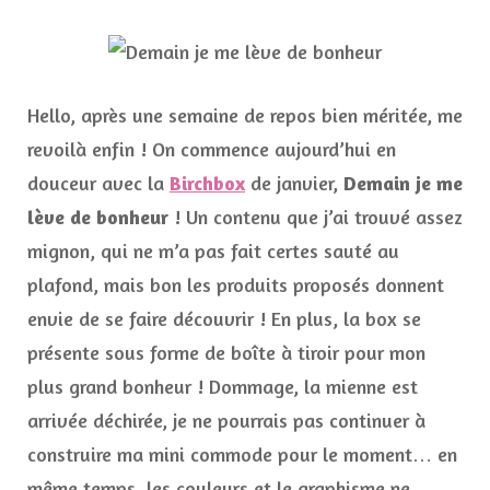
Dema
je
me
lève
de
Hello, après une semaine de repos bien méritée, me
bonh
avec
revoilà enfin ! On commence aujourd’hui en
Birch
douceur avec la
Birchbox
de janvier,
Demain je me
lève de bonheur
! Un contenu que j’ai trouvé assez
mignon, qui ne m’a pas fait certes sauté au
plafond, mais bon les produits proposés donnent
envie de se faire découvrir ! En plus, la box se
présente sous forme de boîte à tiroir pour mon
plus grand bonheur ! Dommage, la mienne est
arrivée déchirée, je ne pourrais pas continuer à
construire ma mini commode pour le moment… en
même temps, les couleurs et le graphisme ne