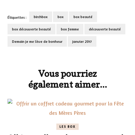
birchbox
box
box beauté
Étiquettes :
box découverte beauté
box femme
découverte beauté
Demain je me lève de bonheur
janvier 2017
Navigation
d'article
Vous pourriez
également aimer...
LES BOX