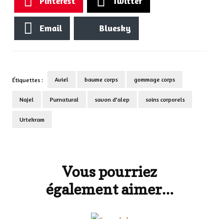
Pinterest
Twitter
Email
Bluesky
Aviel
baume corps
gommage corps
Étiquettes :
Najel
Purnatural
savon d'alep
soins corporels
Urtekram
Navigation
d'article
Vous pourriez
également aimer...