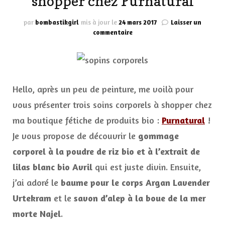
shopper chez Purnatural
par
bombastikgirl
mis à jour le
24 mars 2017
Laisser un
sur
commentaire
Trois
soins
corporels
à
shopper
Hello, après un peu de peinture, me voilà pour
chez
Purnatural
vous présenter trois soins corporels à shopper chez
ma boutique fétiche de produits bio :
Purnatural
!
Je vous propose de découvrir le
gommage
corporel à la poudre de riz bio et à l’extrait de
lilas blanc bio Avril
qui est juste divin. Ensuite,
j’ai adoré le
baume pour le corps Argan Lavender
Urtekram
et le
savon d’alep à la boue de la mer
morte Najel
.