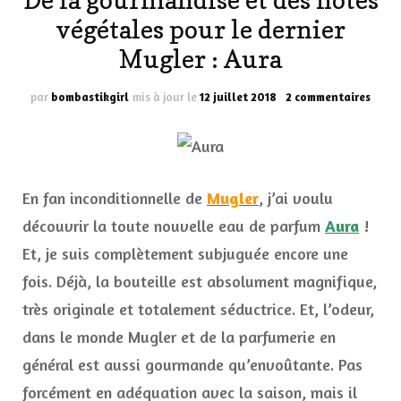
De la gourmandise et des notes
végétales pour le dernier
Mugler : Aura
sur
par
bombastikgirl
mis à jour le
12 juillet 2018
2 commentaires
De
la
gour
et
des
En fan inconditionnelle de
Mugler
, j’ai voulu
notes
végét
découvrir la toute nouvelle eau de parfum
Aura
!
pour
Et, je suis complètement subjuguée encore une
le
derni
fois. Déjà, la bouteille est absolument magnifique,
Mugl
très originale et totalement séductrice. Et, l’odeur,
:
Aura
dans le monde Mugler et de la parfumerie en
général est aussi gourmande qu’envoûtante. Pas
forcément en adéquation avec la saison, mais il