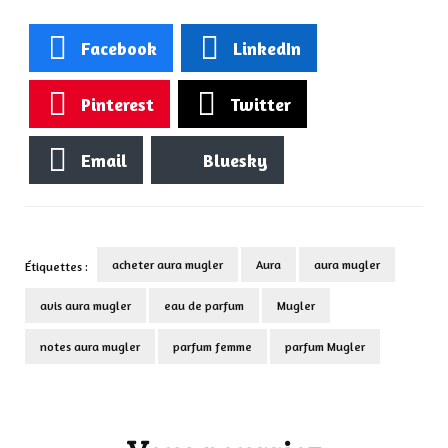
Facebook
LinkedIn
Pinterest
Twitter
Email
Bluesky
acheter aura mugler
Aura
aura mugler
Étiquettes :
avis aura mugler
eau de parfum
Mugler
notes aura mugler
parfum femme
parfum Mugler
Navigation
d'article