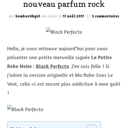
nouveau parfum rock
sur
par
bombastikgirl
mis à jour le
17 août 2017
5 commentaires
Blac
Perf
by
La
Petit
Hello, je vous retrouve aujourd’hui pour vous
Robe
Noir
présenter une petite merveille signée
La Petite
Guer
Robe Noire :
Black Perfecto
. J’en suis folle ! Si
le
nouv
j’adore la version originelle et Ma Robe Sous Le
parf
Vent, celle-ci est encore plus addictive à mon goût
rock
!