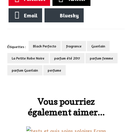
Email
Bluesky
Black Perfecto
fragrance
Guerlain
Étiquettes :
La Petite Robe Noire
parfum été 2017
parfum femme
parfum Guerlain
perfume
Navigation
d'article
Vous pourriez
également aimer...