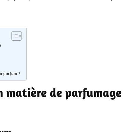
e
du parfum ?
n matière de parfumage