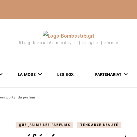
Blog beauté, mode, lifestyle femme
LA MODE
LES BOX
PARTENARIAT
pour porter du parfum
LES FRINGUES
FORMULAIRE DE 
LES CHAUSSURES
POLITIQUE DE
QUE J'AIME LES PARFUMS
TENDANCE BEAUTÉ
LES GELS-DOUCHE
CONFIDENTIALITÉ
MES LOOKS