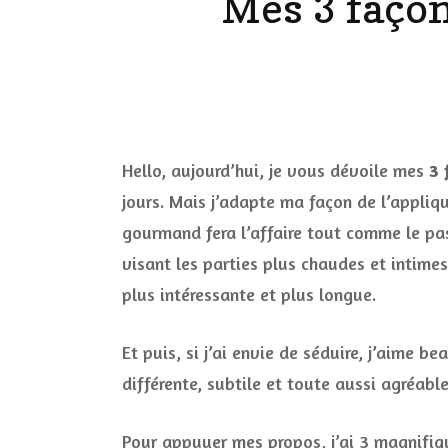
Mes 3 façon
LES ONGL
LES PAR
LES CHE
Hello, aujourd’hui, je vous dévoile mes
3 
jours. Mais j’adapte ma façon de l’applique
MAKE-UP
gourmand fera l’affaire tout comme le pas
LA VIE P
visant les parties plus chaudes et intimes
ACCESSOI
plus intéressante et plus longue.
PRATIQU
Et puis, si j’ai envie de séduire, j’aime
différente, subtile et toute aussi agréable
Pour appuyer mes propos, j’ai 3 magnifiq