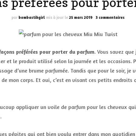
s préférées pour port
LES DÉOS
ES
LES ACCESSOIRES
sur
par
bombastikgirl
mis à jour le
25 mars 2019
3 commentaires
Mes
FUMS
LA LINGERIE
3
façon
préfér
VEUX
pour
façons préférées pour porter du parfum
. Vous savez que 
porter
du
r et le produit utilisé selon la journée et les occasions. 
parfu
sage d’une brume parfumée. Tandis que pour le soir, je va
LUS SIMPLE…
 de mon corps. Et oui, c’est en visant ces petits endroits
RES BIEN
ES
 beaucoup appliquer un voile de parfum pour les cheveux qu
.
ues pépites qui ont bien voulu entrer dans mon quotidien