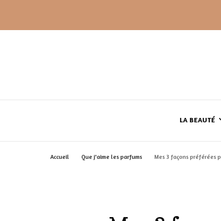
LA BEAUTÉ
Accueil
Que j'aime les parfums
Mes 3 façons préférées 
LE TEINT
LE CORPS
HAUL