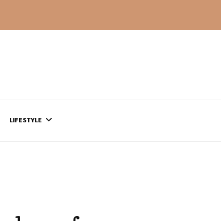
LIFESTYLE
CONTACT
CE QUI SE PASSE
AILLEURS…
CULTURE
SÉRIES