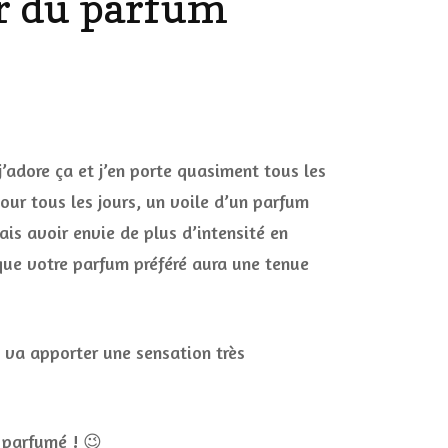
er du parfum
DÉCO MAISON
FILMS
LES VINS
PLAYLIST
s
DIY ET CUISINE
ées
SUCRERIES ET AUTRES
j’adore ça et j’en porte quasiment tous les
MARIAGE
PETITS PLATS…
Pour tous les jours, un voile d’un parfum
m
is avoir envie de plus d’intensité en
LES CALENDRIERS DE
 que votre parfum préféré aura une tenue
L’AVENT
VIE PRATIQUE
i va apporter une sensation très
CONCOURS
JEUX CONCOURS OUVERT
 parfumé ! 😉