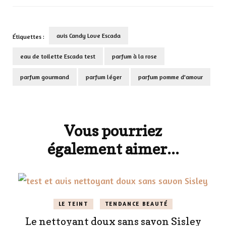
avis Candy Love Escada
Étiquettes :
eau de toilette Escada test
parfum à la rose
parfum gourmand
parfum léger
parfum pomme d'amour
Navigation
d'article
Vous pourriez
également aimer...
LE TEINT
TENDANCE BEAUTÉ
Le nettoyant doux sans savon Sisley