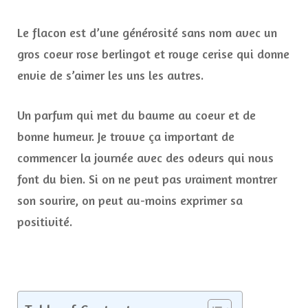
Le flacon est d’une générosité sans nom avec un
gros coeur rose berlingot et rouge cerise qui donne
envie de s’aimer les uns les autres.
Un parfum qui met du baume au coeur et de
bonne humeur. Je trouve ça important de
commencer la journée avec des odeurs qui nous
font du bien. Si on ne peut pas vraiment montrer
son sourire, on peut au-moins exprimer sa
positivité.