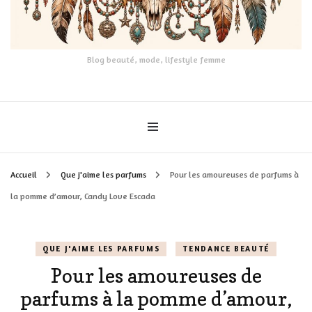
Blog beauté, mode, lifestyle femme
Accueil
Que j'aime les parfums
Pour les amoureuses de parfums à
la pomme d’amour, Candy Love Escada
QUE J'AIME LES PARFUMS
TENDANCE BEAUTÉ
Pour les amoureuses de
parfums à la pomme d’amour,