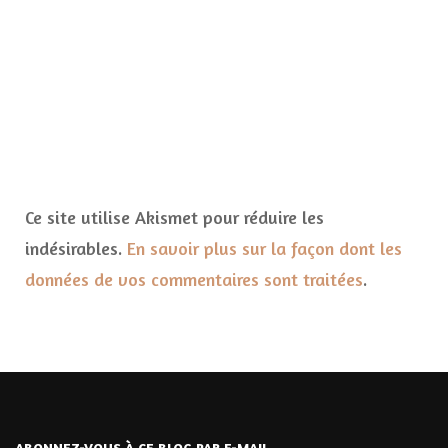
Ce site utilise Akismet pour réduire les
indésirables.
En savoir plus sur la façon dont les
données de vos commentaires sont traitées
.
ABONNEZ-VOUS À CE BLOG PAR E-MAIL.