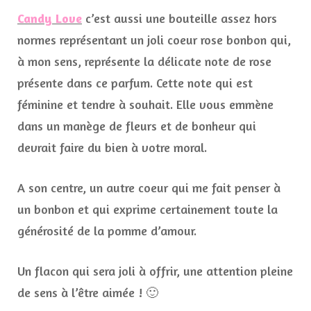
Candy Love
c’est aussi une bouteille assez hors
normes représentant un joli coeur rose bonbon qui,
à mon sens, représente la délicate note de rose
présente dans ce parfum. Cette note qui est
féminine et tendre à souhait. Elle vous emmène
dans un manège de fleurs et de bonheur qui
devrait faire du bien à votre moral.
A son centre, un autre coeur qui me fait penser à
un bonbon et qui exprime certainement toute la
générosité de la pomme d’amour.
Un flacon qui sera joli à offrir, une attention pleine
de sens à l’être aimée ! 🙂